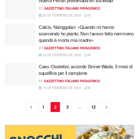
Nueva Ferrari presentada en sociedad
BY
GAZZETTINO ITALIANO PATAGÓNICO
20 DE FEBRERO DE 2025
0
Calcio, Nainggolan: «Quando mi hanno
scarcerato ho pianto. Non l’avevo fatto nemmeno
quando è morta mia madre»
BY
GAZZETTINO ITALIANO PATAGÓNICO
19 DE FEBRERO DE 2025
0
Caso Clostebol, accordo Sinner-Wada: 3 mesi di
squalifica per il campione
BY
GAZZETTINO ITALIANO PATAGÓNICO
15 DE FEBRERO DE 2025
0
1
2
3
…
12