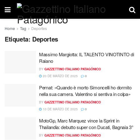
Home
Tag
Deportes
Etiqueta:
Deportes
Massimo Margiotta: IL TALENTO VINOTINTO di
Raiano
BY
GAZZETTINO ITALIANO PATAGÓNICO
20 DE MARZO DE 2025
0
Pernat: «Quando è morto Simoncelli ho dormito
nella sua camera. Valentino si sentiva in colpa»
BY
GAZZETTINO ITALIANO PATAGÓNICO
10 DE MARZO DE 2025
0
MotoGp, Marc Marquez vince la Sprint in
Thailandia: debutto super con Ducati, Bagnaia 3°
BY
GAZZETTINO ITALIANO PATAGÓNICO