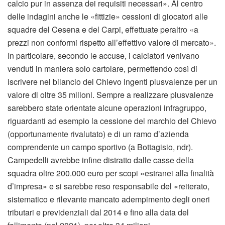
calcio pur in assenza dei requisiti necessari». Al centro
delle indagini anche le «fittizie» cessioni di giocatori alle
squadre del Cesena e del Carpi, effettuate peraltro «a
prezzi non conformi rispetto all’effettivo valore di mercato».
In particolare, secondo le accuse, i calciatori venivano
venduti in maniera solo cartolare, permettendo così di
iscrivere nel bilancio del Chievo ingenti plusvalenze per un
valore di oltre 35 milioni. Sempre a realizzare plusvalenze
sarebbero state orientate alcune operazioni infragruppo,
riguardanti ad esempio la cessione del marchio del Chievo
(opportunamente rivalutato) e di un ramo d’azienda
comprendente un campo sportivo (a Bottagisio, ndr).
Campedelli avrebbe infine distratto dalle casse della
squadra oltre 200.000 euro per scopi «estranei alla finalità
d’impresa» e si sarebbe reso responsabile del «reiterato,
sistematico e rilevante mancato adempimento degli oneri
tributari e previdenziali dal 2014 e fino alla data del