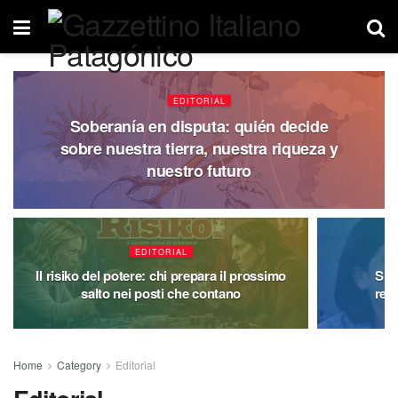
EDITORIAL
Soberanía en disputa: quién decide
sobre nuestra tierra, nuestra riqueza y
nuestro futuro
EDITORIAL
Il risiko del potere: chi prepara il prossimo
Sini
salto nei posti che contano
rem
Home
Category
Editorial