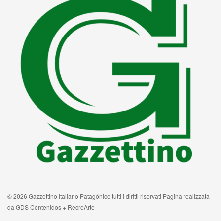
© 2026 Gazzettino Italiano Patagónico tutti i diritti riservati Pagina realizzata
da GDS Contenidos + RecreArte