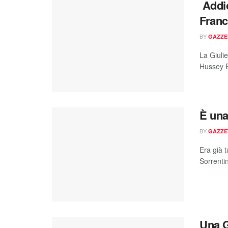
Addio
Franco
BY
GAZZE
La Giulie
Hussey E
È una
BY
GAZZE
Era già 
Sorrentin
Una G