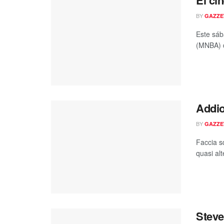
El ci
BY
GAZZE
Este sáb
(MNBA) d
Addio
BY
GAZZE
Faccia s
quasi alt
Steve