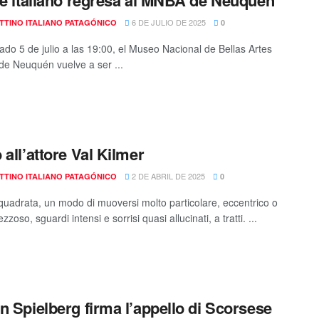
ne italiano regresa al MNBA de Neuquén
6 DE JULIO DE 2025
TTINO ITALIANO PATAGÓNICO
0
ado 5 de julio a las 19:00, el Museo Nacional de Bellas Artes
e Neuquén vuelve a ser ...
 all’attore Val Kilmer
2 DE ABRIL DE 2025
TTINO ITALIANO PATAGÓNICO
0
quadrata, un modo di muoversi molto particolare, eccentrico o
ezzoso, sguardi intensi e sorrisi quasi allucinati, a tratti. ...
n Spielberg firma l’appello di Scorsese