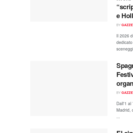
“scri
e Hol
BY
GAZZE
Il 2026 
dedicato
sceneggi
Spagn
Festi
organi
BY
GAZZE
Dall'1 al
Madrid, o
...