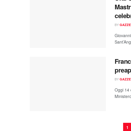
Mastr
celeb
BY
GAZZE
Giovanni
Sant’Ang
Franc
preap
BY
GAZZE
Oggi 14 o
Ministero
1