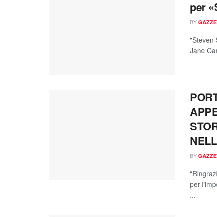
per «
BY
GAZZE
"Steven S
Jane Cam
PORT
APPE
STOR
NELL
BY
GAZZE
"Ringraz
per l'imp
...