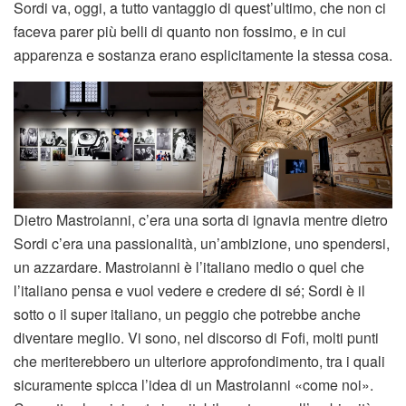
Dietro Mastroianni, c’era una sorta di ignavia mentre dietro Sordi c’era una passionalità, un’ambizione, uno spendersi, un azzardare. Mastroianni è l’italiano medio o quel che l’italiano pensa e vuol vedere e credere di sé; Sordi è il sotto o il super italiano, un peggio che potrebbe anche diventare meglio. Vi sono, nel discorso di Fofi, molti punti che meriterebbero un ulteriore approfondimento, tra i quali sicuramente spicca l’idea di un Mastroianni «come noi». Concetto che ci riporta inevitabilmente a quell’ambiguità e permeabilità tra vita privata e carriera del divo. Ci soffermeremo però su un altro aspetto, ovvero sull’«ignavia» attribuita all’attore di Fontana Liri, la quale secondo il critico cinematografico divergerebbe rispetto alla «passionalità» sordiana; ebbene ci sembra che questi sostantivi si prestino bene per una lettura del doppiaggio nei film d’esordio di Mastroianni. A nostro avviso, infatti, la figura dell’attore, proprio perché naturale e scevra da ogni stratificazione, risulta in qualche modo debole, sottomessa alla volontà esercitata da una voce a tutti gli effetti più salda e tenace, appunto, passionale. Si può notare in Domenica d’agosto così come in Parigi è sempre Parigi, Le ragazze di Piazza di Spagna e Viale della speranza Dino Risi del 1953, questi ultimi tutti doppiati da Manfredi, una netta predominanza della voce di due mattatori, così come oggi li conosciamo sul corpo. In sostanza i personaggi del Mastroianni doppiato non sono altro che gli antesignani dei volti e dei ruoli che di lì a pochi anni Sordi e Manfredi avrebbero regalato al cinema italiano. Riprendendo l’analisi di Michel Chion, si tratta, per entrambi i doppiatori, di una voce «d’un homme que l’on n’a jamais vu mais que l’on s’attend à voir, parce que’on le situe dans un “quelq. In Le ragazze di Piazza di Spagna il personaggio di Marcello Santoni-Mastroianni giunge a film quasi concluso, a riecheggiare l’apparizione tardiva e per certi aspetti secondaria di Domenica d’agosto. Mentre qui l’ultima inquadratura sul volto di Mastroianni-Ettore si concludeva con la sua battuta mesta e insieme fiduciosa ‘qualche santo ci aiuterà’, in Le ragazze di Piazza di Spagna, al contrario, l’uomo sembra diventare un vero e proprio deus ex machina. Tassista un po’ impacciato e sognatore, profilo utilizzato anche in film successivi, Marcello ha tutte le caratteristiche riscontrabili nei personaggi coevi di Nino Manfredi. Tra tutti ricordiamo il personaggio di Ugo Nardi, il meccanico che ne l’Audace colpo dei soliti ignoti Nanni Loy del 1959 prese idealmente in eredità proprio il ruolo di Mastroianni. L’apparizione di Santoni (nomen omen) nel film ci sembra ancora una volta piuttosto esemplificativa. L’uomo accompagna sul suo taxi la logorroica ed esuberante Luciana (Liliana Bonfatti) e il suo corpo sembra imprigionato all’interno dell’automobile, curiosamente non vediamo la figura intera dell’attore se non più avanti, a film quasi concluso. Data la predominanza del ruolo femminile nel corso del dialogo così come nell’intero film, l’intervento di Marcello risulta circoscritto in poche e semplici frasi, a volte la sua reazione si limita esclusivamente a esclamazioni romanesche, risposte svogliate e borbottii comprensibili soltanto a metà, caratteristiche spesso ravvisabili anche nei personaggi interpretati da Manfredi. Il tutto, ancora una volta, viene però a cozzare con la mimica facciale di Mastroianni, la quale spesso si limita ad un incontrollabile movimento degli occhi, che si spostano freneticamente ad osservare il volto dell’interlocutrice Luciana. Di questa breve e tutto sommato secondaria interpretazione rimane però il discorso finale di Marcello alla giovane Elena, una dichiarazione d’amore in cui l’uomo dice di sé: «lo so che non è un bell’avvenire quello che ti offro, però sono un ragazzo serio e simpatico». Insomma è indubbio che Mastroianni, con i ruoli interpretati nei primi anni Cinquanta, sia riuscito a plasmare una figura ben definita. Il cinema italiano degli anni Cinquanta è stato spesso al centro del dibattito critico-teorico, ma quasi sempre in funzione del rapporto con il decennio precedente e con quello successivo; il neorealismo in particolare è stato da sempre osservato in quanto lente attraverso cui analizzare tendenze e assestamenti successivi. Ci sembra che questo approccio «retrospettivo» sia particolarmente evidente in quelle che sono le principali scuole di pensiero riguardanti l’eredità neorealista, nate e sviluppatesi a partire dagli incontri di Pesaro del 1974. Ognuna di queste ipotesi è legata all’idea di un «cinema definibile a partire da ciò che lo precede», ovvero difficilmente ricostruibile e comprensibile con la sola analisi del periodo di riferimento. Inoltre l’incasellamento tra due periodi fondamentali per la cinematografia nostrana ha portato ad una svalutazione aprioristica del cinema popolare italiano degli anni Cinquanta. L’aspetto di maggiore interesse riguarda a nostro avviso l’indiscussa tendenza di certo cinema degli anni Cinquanta ad avvicinarsi al gusto dello spettatore, a prendere in considerazione quest’ultimo in quanto parte attiva del processo produttivo. Questo approccio ha condotto il dibattito su una ulteriore e annosa questione riguardante la contrapposizione sebbene i confini siano tutt’altro che definiti tra cinema d’autore e cinema popolare, o di genere. Come sintetizza Federica Villa, sarebbe proprio il nuovo sistema di generi a permettere al cinema di raggiungere una varietà maggiore di spettatori l’unicità e l’irreperibilità dei capolavori neorealisti viene programmaticamente evitata e la “medietà” del prodotto viene salvaguardata in quanto standardizzabile e reiterabile. Il corpo neorealista viene dunque a essere amministrato secondo una logica di genere nella sua piena accezione formulare. Il genere diventa così necessità e al contempo garanzia di intermedialità: la sua vocazione a modellizzare la fantasia collettiva lo rende riconoscibile ed esportabile, permettendo soprattutto fenomeni di alta sintonizzazione da parte del grande pubblico. In questo processo di sintonizzazione, come vedremo, svolge un ruolo fondamentale la presenza e la riproposizione di volti e tematiche che solo in parte, come già accennato, sono debitori della corrente neorealista. Soprattutto per quanto concerne la presenza divistica, possiamo dunque discostarci dai concetti di eredità e amministrazione per parlare di una vera e propria nascita; utilizziamo un termine non casuale, poiché parlare di “apparizione” o creazione ex novo significherebbe non dare i giusti meriti ad un progetto che seppe, tra le altre cose, eludere e disinnescare l’eredità lasciata dalla cinematografia del ventennio. Fallito il progetto di critica all’individualismo borghese e di valorizzazione del solidarismo, cominciarono a farsi vivi espressioni e interessi contrastanti se non addirittura antitetici che contribuirono alla coniazione del termine “controrealismo” in addizione alla ben più nota espressione di “neorealismo rosa”. All’alba del neorealismo, alcuni registi Renato Castellani in testa cominciarono dunque ad istituire implicitamente nuove direttive che si allontanavano dalle preoccupazioni più elevate che avevano animato lo spirito dei registi neorealisti, per affacciarsi piuttosto agli affanni squisitamente sentimentali, nonché alle ansie della vita quotidiana. Si tratta, per questi registi, di «un’uscita rispettosa, in punta di piedi», un allontanamento piuttosto che una rottura con le istanze del neorealismo. Due soldi di speranza Renato Castellani del 1952 è visto all’unanimità come il titolo più rappresentativo del cosiddetto periodo aureo del cinema popolare italiano. Il film «contribuì in modo decisivo, per il suo prestigio stilistico e per le stesse polemiche che sollevò, a spostare l’attenzione del cinema italiano dai contrasti drammatici della vita sociale sul più innocuo terreno della lotta di generazioni». Proprio con questo contrasto generazionale, questione che nei medesimi anni stava coinvolgendo anche la cinematografia hollywoodiana Gioventù bruciata del 1955 ne è un eccellente esempio, che è possibile tentare di approcciare il fenomeno divistico degli anni Cinquanta. A ben guardare, infatti, le personalità attoriali che animano il cinema italiano in questi anni, sono per la maggior parte appartenenti a quello che possiamo definire un neonato panorama “divistico”, che prende forma nel primo dopoguerra, per giungere poi al suo apice con Poveri ma belli di Dino Risi del 1956. Molte sono le attrici che a partire dagli anni Cinquanta saranno impegnate pressoché ininterrottamente nelle riprese di innumerevoli film: Cosetta Greco, Lucia Bosé, Giovanna Ralli, Antonella Lualdi, Marisa Merlini, Giulia Rubini, Liliana Bonfatti, ma soprattutto Gina Lollobrigida e Sophia Loren. Ad affiancarle vi sono però importanti nomi femminili provenienti dal teatro tra le altre Titina de Filippo, Tina Pica, Ave Ninchi , nomi che volgono lo sguardo al passato e rendono palpabile e giustificato ogni riferimento alla condizione italiana post-bellica. Parallelamente, il medesimo contrasto generazionale contraddistingue anche il panorama attoriale maschile, nel quale si distinguono personalità divistiche agli esordi cinematografici da Renato Salvatori, Ugo Tognazzi, Nino Manfredi, Marcello Mastroianni ecc., e grandi attori ampiamente affermati tra i quali spicca sicuramente la figura di Totò. Oltre alle similitudini e ai continui echi sul piano stilistico e narrativo, dunque, l’omogeneità della produzione cinematografica del cinema popolare anni ’50, era altresì accresciuta dal costante ricorso a volti e “tipi”, che facilitavano ulteriormente la pratica di promozione del prodotto e “fedelizzazione” dello spettatore. In sintesi «se da un lato con il neorealismo sono ’le cose a raccontare’, assecondando il loro ritmo e secondo la loro stessa natura, producendo così un effetto di cronaca degli eventi, dall’altro con