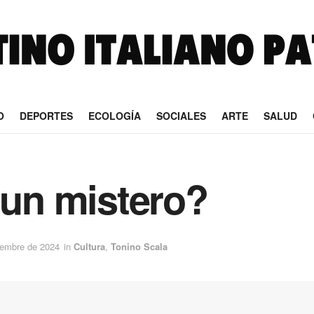
O
DEPORTES
ECOLOGÍA
SOCIALES
ARTE
SALUD
 un mistero?
iembre de 2024
in
Cultura
,
Tonino Scala