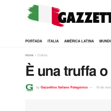
PORTADA
ITALIA
AMÉRICA LATINA
MUND
Home
Cultura
È una truffa o
by
Gazzettino Italiano Patagónico
19 de nov