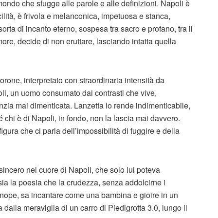
 mondo che sfugge alle parole e alle definizioni. Napoli è
ilità, è frivola e melanconica, impetuosa e stanca,
 sorta di incanto eterno, sospesa tra sacro e profano, tra il
ore, decide di non eruttare, lasciando intatta quella
orone, interpretato con straordinaria intensità da
poli, un uomo consumato dai contrasti che vive,
nzia mai dimenticata. Lanzetta lo rende indimenticabile,
é chi è di Napoli, in fondo, non la lascia mai davvero.
igura che ci parla dell’impossibilità di fuggire e della
sincero nel cuore di Napoli, che solo lui poteva
sia la poesia che la crudezza, senza addolcirne i
tenope, sa incantare come una bambina e gioire in un
 dalla meraviglia di un carro di Piedigrotta 3.0, lungo il