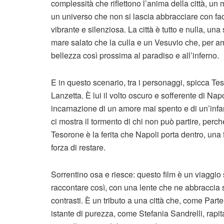
complessità che riflettono l’anima della città, un
un universo che non si lascia abbracciare con fac
vibrante e silenziosa. La città è tutto e nulla, una
mare salato che la culla e un Vesuvio che, per am
bellezza così prossima al paradiso e all’inferno.
E in questo scenario, tra i personaggi, spicca Tes
Lanzetta. È lui il volto oscuro e sofferente di Na
incarnazione di un amore mai spento e di un’infa
ci mostra il tormento di chi non può partire, perch
Tesorone è la ferita che Napoli porta dentro, una f
forza di restare.
Sorrentino osa e riesce: questo film è un viaggio 
raccontare così, con una lente che ne abbraccia 
contrasti. È un tributo a una città che, come Par
istante di purezza, come Stefania Sandrelli, rapita