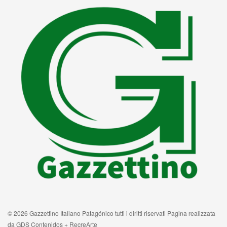
© 2026 Gazzettino Italiano Patagónico tutti i diritti riservati Pagina realizzata
da GDS Contenidos + RecreArte