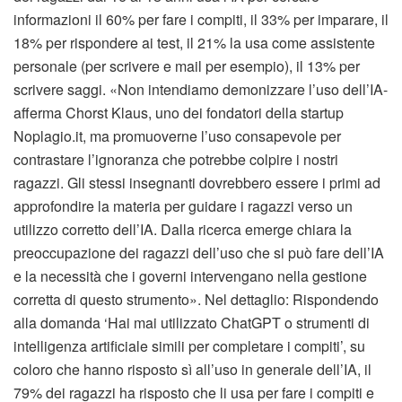
informazioni il 60% per fare i compiti, il 33% per imparare, il
18% per rispondere ai test, il 21% la usa come assistente
personale (per scrivere e mail per esempio), il 13% per
scrivere saggi. «Non intendiamo demonizzare l’uso dell’IA-
afferma Chorst Klaus, uno dei fondatori della startup
Noplagio.it, ma promuoverne l’uso consapevole per
contrastare l’ignoranza che potrebbe colpire i nostri
ragazzi. Gli stessi insegnanti dovrebbero essere i primi ad
approfondire la materia per guidare i ragazzi verso un
utilizzo corretto dell’IA. Dalla ricerca emerge chiara la
preoccupazione dei ragazzi dell’uso che si può fare dell’IA
e la necessità che i governi intervengano nella gestione
corretta di questo strumento». Nel dettaglio: Rispondendo
alla domanda ‘Hai mai utilizzato ChatGPT o strumenti di
intelligenza artificiale simili per completare i compiti’, su
coloro che hanno risposto sì all’uso in generale dell’IA, il
79% dei ragazzi ha risposto che li usa per fare i compiti e