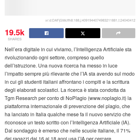
xr:d:DAFjGMcffh8:188,j:4091944074983211881,t:24040412
19.5k
SHARES
Nell’era digitale in cui viviamo, l’Intelligenza Artificiale sta
rivoluzionando ogni settore, compreso quello
dell’istruzione. Una nuova ricerca ha messo in luce
l’impatto sempre più rilevante che l’IA sta avendo sul modo
in cui gli studenti italiani affrontano i compiti e la scrittura
degli elaborati scolastici. La ricerca è stata condotta da
Tgm Research per conto di NoPlagio (www.noplagio.it) la
piattaforma internazionale di prevenzione del plagio, che
ha lanciato in Italia qualche mese fa il nuovo servizio che
riconosce un testo scritto con l’Intelligenza Artificiale (IA).
Dal sondaggio è emerso che nelle scuole italiane, il 71%
dei ragazzi dai 16 ai 18 anni usa l’IA per cercare