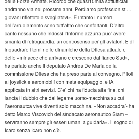
delle Forze Armate. Ricordo che quasi10mila sottufficiali
andranno via nei prossimi anni. Perdiamo professionisti…
giovani riflettete e svegliatevi». E intanto i numeri
dell’arruolamento sono tutt’altro che confortanti. D’altro
canto nessuno che indossi l’informe azzurra puo’ avere
smania di retroguardia: un controsenso per gli aviatori. E di
inquadrare i temi nelle dinamiche della Difesa attuale e
delle «minacce che arrivano e crescono dal fianco Sud»,
ha parlato anche il deputato Andrea De Maria della
commissione Difesa che ha preso parte al convegno. Piloti
al joystick e aeromobili con meta equipaggio, e IA
applicata in altri servizi. C’e’ chi ha fiducia alla fine, chi
lancia il dubbio che dal legame uomo-macchina su cui
l’aeronautca vive diventi solo macchina. «Non accadra’- ha
detto Marco Viscovich del sindacato aeronautico Siam –
serviranno sempre gli esseri umani a guidarla». Il sogno di
Icaro senza Icaro non c’è.