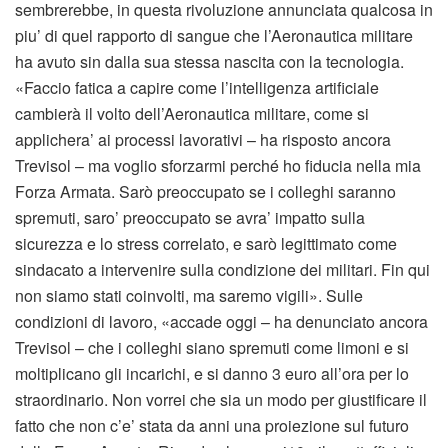
sembrerebbe, in questa rivoluzione annunciata qualcosa in
piu’ di quel rapporto di sangue che l’Aeronautica militare
ha avuto sin dalla sua stessa nascita con la tecnologia.
«Faccio fatica a capire come l’intelligenza artificiale
cambierà il volto dell’Aeronautica militare, come si
applichera’ ai processi lavorativi – ha risposto ancora
Trevisol – ma voglio sforzarmi perché ho fiducia nella mia
Forza Armata. Sarò preoccupato se i colleghi saranno
spremuti, saro’ preoccupato se avra’ impatto sulla
sicurezza e lo stress correlato, e sarò legittimato come
sindacato a intervenire sulla condizione dei militari. Fin qui
non siamo stati coinvolti, ma saremo vigili». Sulle
condizioni di lavoro, «accade oggi – ha denunciato ancora
Trevisol – che i colleghi siano spremuti come limoni e si
moltiplicano gli incarichi, e si danno 3 euro all’ora per lo
straordinario. Non vorrei che sia un modo per giustificare il
fatto che non c’e’ stata da anni una proiezione sul futuro