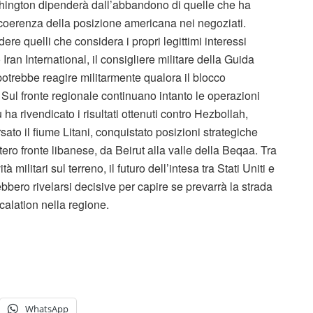
hington dipenderà dall’abbandono di quelle che ha
 coerenza della posizione americana nei negoziati.
ere quelli che considera i propri legittimi interessi
ran International, il consigliere militare della Guida
trebbe reagire militarmente qualora il blocco
. Sul fronte regionale continuano intanto le operazioni
ha rivendicato i risultati ottenuti contro Hezbollah,
ato il fiume Litani, conquistato posizioni strategiche
tero fronte libanese, da Beirut alla valle della Beqaa. Tra
militari sul terreno, il futuro dell’intesa tra Stati Uniti e
bbero rivelarsi decisive per capire se prevarrà la strada
alation nella regione.
WhatsApp