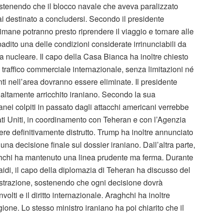
ostenendo che il blocco navale che aveva paralizzato
ai destinato a concludersi. Secondo il presidente
imane potranno presto riprendere il viaggio e tornare alle
adito una delle condizioni considerate irrinunciabili da
a nucleare. Il capo della Casa Bianca ha inoltre chiesto
 traffico commerciale internazionale, senza limitazioni né
 nell’area dovranno essere eliminate. Il presidente
 altamente arricchito iraniano. Secondo la sua
rranei colpiti in passato dagli attacchi americani verrebbe
ati Uniti, in coordinamento con Teheran e con l’Agenzia
ere definitivamente distrutto. Trump ha inoltre annunciato
a decisione finale sul dossier iraniano. Dall’altra parte,
aghchi ha mantenuto una linea prudente ma ferma. Durante
idi, il capo della diplomazia di Teheran ha discusso del
istrazione, sostenendo che ogni decisione dovrà
olti e il diritto internazionale. Araghchi ha inoltre
egione. Lo stesso ministro iraniano ha poi chiarito che il