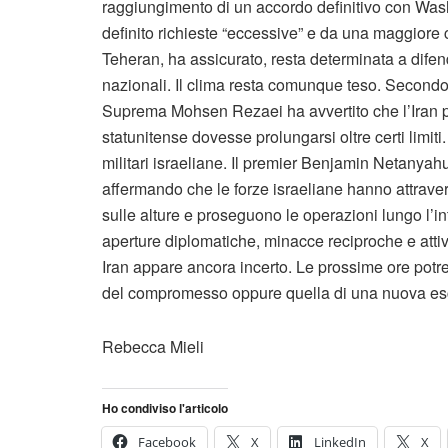
raggiungimento di un accordo definitivo con Was
definito richieste “eccessive” e da una maggiore
Teheran, ha assicurato, resta determinata a difend
nazionali. Il clima resta comunque teso. Secondo I
Suprema Mohsen Rezaei ha avvertito che l’Iran po
statunitense dovesse prolungarsi oltre certi limiti
militari israeliane. Il premier Benjamin Netanyahu 
affermando che le forze israeliane hanno attravers
sulle alture e proseguono le operazioni lungo l’in
aperture diplomatiche, minacce reciproche e attività 
Iran appare ancora incerto. Le prossime ore potre
del compromesso oppure quella di una nuova esc
Rebecca Mieli
Ho condiviso l'articolo
Facebook
X
LinkedIn
X