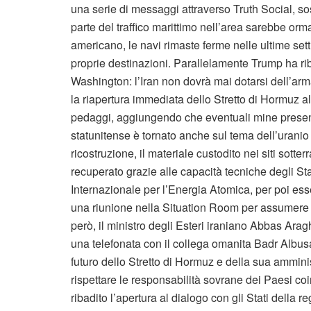
una serie di messaggi attraverso Truth Social, s
parte del traffico marittimo nell’area sarebbe orm
americano, le navi rimaste ferme nelle ultime sett
proprie destinazioni. Parallelamente Trump ha rib
Washington: l’Iran non dovrà mai dotarsi dell’arm
la riapertura immediata dello Stretto di Hormuz al
pedaggi, aggiungendo che eventuali mine presenti
statunitense è tornato anche sul tema dell’uranio
ricostruzione, il materiale custodito nei siti sotte
recuperato grazie alle capacità tecniche degli St
Internazionale per l’Energia Atomica, per poi ess
una riunione nella Situation Room per assumere un
però, il ministro degli Esteri iraniano Abbas Ar
una telefonata con il collega omanita Badr Albusa
futuro dello Stretto di Hormuz e della sua ammin
rispettare le responsabilità sovrane dei Paesi coinv
ribadito l’apertura al dialogo con gli Stati della r