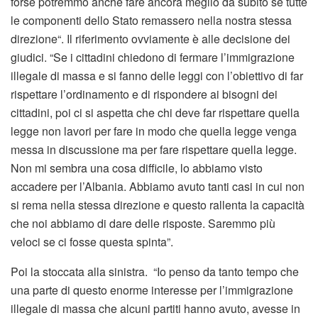
forse potremmo anche fare ancora meglio da subito se tutte
le componenti dello Stato remassero nella nostra stessa
direzione“. Il riferimento ovviamente è alle decisione dei
giudici. “Se i cittadini chiedono di fermare l’immigrazione
illegale di massa e si fanno delle leggi con l’obiettivo di far
rispettare l’ordinamento e di rispondere ai bisogni dei
cittadini, poi ci si aspetta che chi deve far rispettare quella
legge non lavori per fare in modo che quella legge venga
messa in discussione ma per fare rispettare quella legge.
Non mi sembra una cosa difficile, lo abbiamo visto
accadere per l’Albania. Abbiamo avuto tanti casi in cui non
si rema nella stessa direzione e questo rallenta la capacità
che noi abbiamo di dare delle risposte. Saremmo più
veloci se ci fosse questa spinta”.
Poi la stoccata alla sinistra. “Io penso da tanto tempo che
una parte di questo enorme interesse per l’immigrazione
illegale di massa che alcuni partiti hanno avuto, avesse in