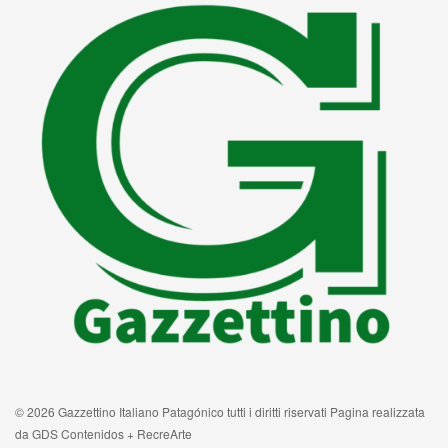
© 2026 Gazzettino Italiano Patagónico tutti i diritti riservati Pagina realizzata
da GDS Contenidos + RecreArte