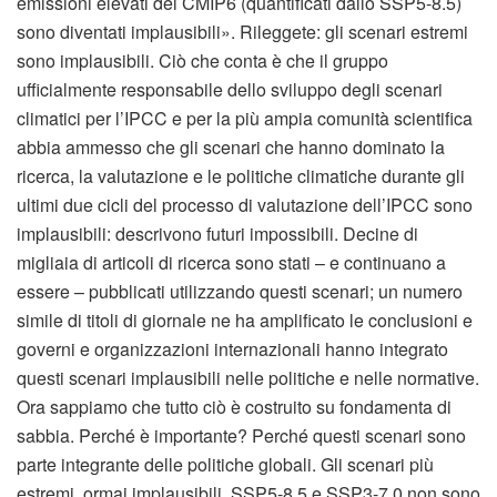
emissioni elevati del CMIP6 (quantificati dallo SSP5-8.5)
sono diventati implausibili». Rileggete: gli scenari estremi
sono implausibili. Ciò che conta è che il gruppo
ufficialmente responsabile dello sviluppo degli scenari
climatici per l’IPCC e per la più ampia comunità scientifica
abbia ammesso che gli scenari che hanno dominato la
ricerca, la valutazione e le politiche climatiche durante gli
ultimi due cicli del processo di valutazione dell’IPCC sono
implausibili: descrivono futuri impossibili. Decine di
migliaia di articoli di ricerca sono stati – e continuano a
essere – pubblicati utilizzando questi scenari; un numero
simile di titoli di giornale ne ha amplificato le conclusioni e
governi e organizzazioni internazionali hanno integrato
questi scenari implausibili nelle politiche e nelle normative.
Ora sappiamo che tutto ciò è costruito su fondamenta di
sabbia. Perché è importante? Perché questi scenari sono
parte integrante delle politiche globali. Gli scenari più
estremi, ormai implausibili, SSP5-8.5 e SSP3-7.0 non sono