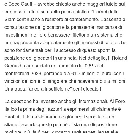
e Coco Gauff – avrebbe chiesto anche maggiori tutele sul
fronte sanitario e su quello pensionistico. “I tornei dello
Slam continuano a resistere al cambiamento. L’assenza di
consultazione dei giocatori e la persistente mancanza di
investimenti nel loro benessere riflettono un sistema che
non rappresenta adeguatamente gli interessi di coloro che
sono fondamentali per il successo di questo sport”, la
posizione dei giocatori in una nota. Nel dettaglio, il Roland
Garros ha annunciato un aumento del 9,5% del
montepremi 2026, portandolo a 61,7 milioni di euro, con i
vincitori dei tornei di singolare che riceveranno 2,8 milioni.
Una quota “ancora insufficiente” per i giocatori.
La questione ha investito anche gli Internazionali. Al Foro
Italico la prima degli azzurri a esprimersi ufficialmente è
Paolini. “Il tema sicuramente gira negli spogliatoi, noi
stiamo facendo questo perché ci sia una disposizione
migliore, più ‘fair’ per i giocatori sugli aspetti legati alle