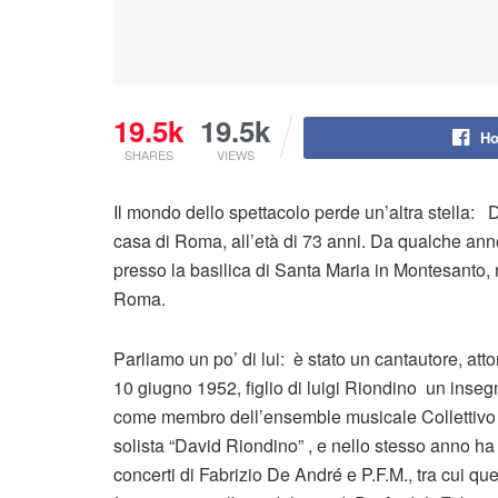
19.5k
19.5k
Ho
SHARES
VIEWS
Il mondo dello spettacolo perde un’altra stella
casa di Roma, all’età di 73 anni. Da qualche anno 
presso la basilica di Santa Maria in Montesanto, 
Roma.
Parliamo un po’ di lui: è stato un cantautore, attore,
10 giugno 1952, figlio di luigi Riondino un insegn
come membro dell’ensemble musicale Collettivo 
solista “David Riondino” , e nello stesso anno ha 
concerti di Fabrizio De André e P.F.M., tra cui que