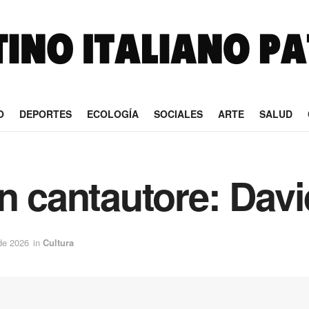
O
DEPORTES
ECOLOGÍA
SOCIALES
ARTE
SALUD
n cantautore: Dav
 de 2026
in
Cultura