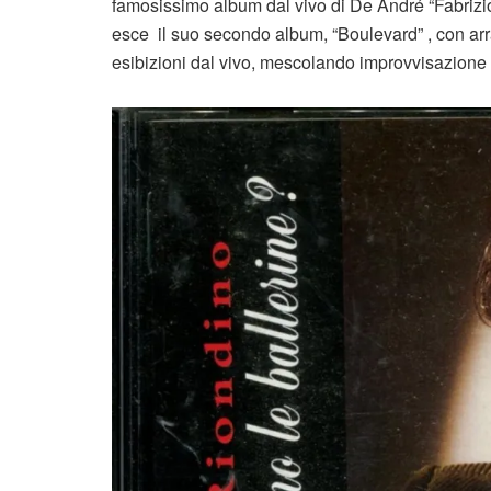
famosissimo album dal vivo di De André “Fabriz
esce il suo secondo album, “Boulevard” , con ar
esibizioni dal vivo, mescolando improvvisazione