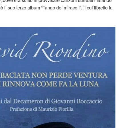
dove era solito improvvisare canzoni surreali imitando
ò il suo terzo album “Tango dei miracoli”, il cui libretto fu