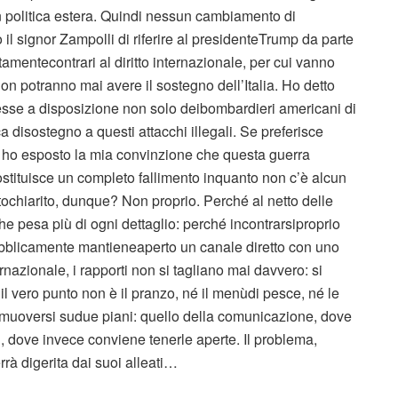
n politica estera. Quindi nessun cambiamento di
il signor Zampolli di riferire al presidenteTrump da parte
amentecontrari al diritto internazionale, per cui vanno
n potranno mai avere il sostegno dell’Italia. Ho detto
esse a disposizione non solo deibombardieri americani di
a disostegno a questi attacchi illegali. Se preferisce
i ho esposto la mia convinzione che questa guerra
ituisce un completo fallimento inquanto non c’è alcun
tochiarito, dunque? Non proprio. Perché al netto delle
he pesa più di ogni dettaglio: perché incontrarsiproprio
blicamente mantieneaperto un canale diretto con uno
ernazionale, i rapporti non si tagliano mai davvero: si
il vero punto non è il pranzo, né il menùdi pesce, né le
 a muoversi sudue piani: quello della comunicazione, dove
i, dove invece conviene tenerle aperte. Il problema,
à digerita dai suoi alleati…