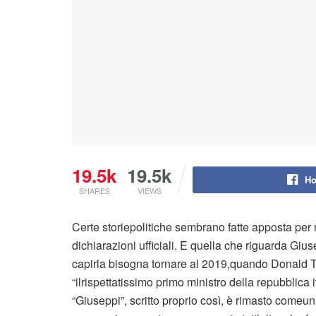
19.5k
19.5k
Ho
SHARES
VIEWS
Certe storiepolitiche sembrano fatte apposta per 
dichiarazioni ufficiali. E quella che riguarda Gi
capirla bisogna tornare al 2019,quando Donald T
“ilrispettatissimo primo ministro della repubblica
“Giuseppi”, scritto proprio così, è rimasto comeun’e