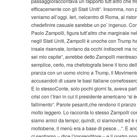
passaggioraccontava un rapporto tutt’altro che f
efficacemente con gli Stati Uniti”. Insomma, non 
veniamo all’oggi. Ieri, nelcentro di Roma, al ris
chedefinire casuale sarebbe un po’ ingenuo. Co
Paolo Zampolli, figura tutt’altro che marginale ne
negli Stati Uniti, Zampolli è unoche con Trump ha 
insale riservate, lontano da occhi indiscreti ma
sei mio ospite”, avrebbe detto Zampolli mentrea
semplice, certo, ma chefotografa bene il tono dell
pranza con un uomo vicino a Trump, il Movimento 
accusandoli di usare le basi italiane comefossero
E lo stessoConte, solo pochi giorni fa, aveva parl
crisi con l’Iran in cui il presidente americano “s
fallimento”. Parole pesanti,che rendono il pranzo
molto leggero. Lo racconta lo stesso Zampolli con
siamo amici da tempo; quindi, ci siamovisti ed è s
moltobene, il menù era a base di pesce…”. E anc
ci sentiamo – dice l’imprenditore – e il nostro no