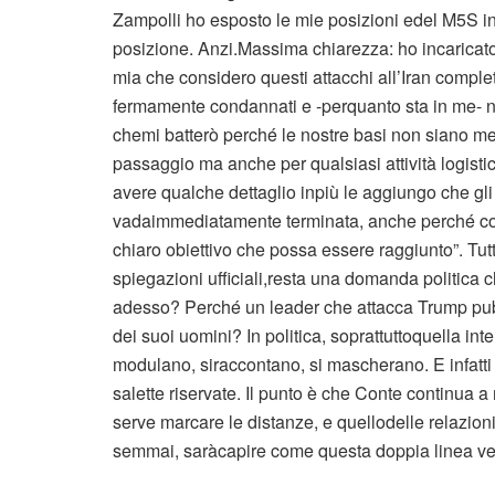
Zampolli ho esposto le mie posizioni edel M5S i
posizione. Anzi.Massima chiarezza: ho incaricato 
mia che considero questi attacchi all’Iran complet
fermamente condannati e -perquanto sta in me- no
chemi batterò perché le nostre basi non siano m
passaggio ma anche per qualsiasi attività logistic
avere qualche dettaglio inpiù le aggiungo che gl
vadaimmediatamente terminata, anche perché cost
chiaro obiettivo che possa essere raggiunto”. Tut
spiegazioni ufficiali,resta una domanda politica c
adesso? Perché un leader che attacca Trump pub
dei suoi uomini? In politica, soprattuttoquella int
modulano, siraccontano, si mascherano. E infatti 
salette riservate. Il punto è che Conte continua
serve marcare le distanze, e quellodelle relazion
semmai, saràcapire come questa doppia linea verr