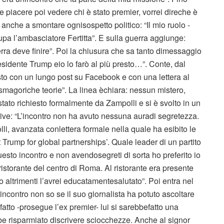
e piacere poi vedere chi è stato premier, vorrei direche è
anche a smontare ognisospetto politico: “Il mio ruolo -
cupa l’ambasciatore Fertitta”. E sulla guerra aggiunge:
a deve finire”. Poi la chiusura che sa tanto dimessaggio
residente Trump eio lo farò al più presto…”. Conte, dal
sto con un lungo post su Facebook e con una lettera al
tasmagoriche teorie”. La linea èchiara: nessun mistero,
stato richiesto formalmente da Zampolli e si è svolto in un
rive: “L’incontro non ha avuto nessuna auradi segretezza.
li, avanzata conlettera formale nella quale ha esibito le
 Trump for global partnerships’. Quale leader di un partito
questo incontro e non avendosegreti di sorta ho preferito io
istorante del centro di Roma. Al ristorante era presente
o altrimenti l’avrei educatamentesalutato”. Poi entra nel
’incontro non so se il suo giornalista ha potuto ascoltare
atto -prosegue l’ex premier- lui si sarebbefatto una
ebbe risparmiato discrivere sciocchezze. Anche al signor