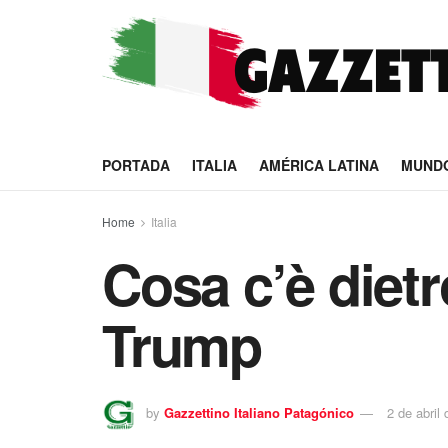
PORTADA
ITALIA
AMÉRICA LATINA
MUND
Home
Italia
Cosa c’è dietr
Trump
by
Gazzettino Italiano Patagónico
2 de abril