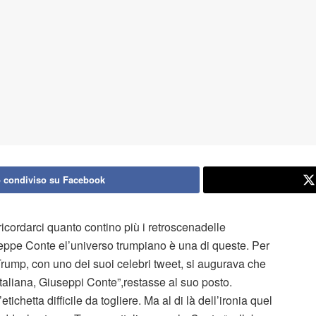
 condiviso su Facebook
ricordarci quanto contino più i retroscenadelle
useppe Conte el’universo trumpiano è una di queste. Per
rump, con uno dei suoi celebri tweet, si augurava che
 italiana, Giuseppi Conte”,restasse al suo posto.
tichetta difficile da togliere. Ma al di là dell’ironia quel