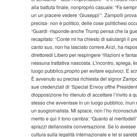
alla battuta finale, nonproprio casuale: “Fa sempr
un un piacere vedere ‘Giuseppi’”. Zampolli prova 
precisa- non è politico, delle cose politichesi oc
“Guardi -risponde-anche Trump pensa che la guerr
recapitato: “Conte mi ha chiesto di salutargli il p
canto suo, non ha lasciato correre.Anzi, ha rispo
direttoredi Libero per respingere “illazioni e fan
nessuna trattativa nascosta. L’incontro, spiega, è
luogo pubblico,proprio per evitare equivoci. E sc
È avvenuto su precisa richiesta del signor Zampol
sue credenziali di ‘Special Envoy ofthe President
diopposizione ho ritenuto di accettare l’invito a 
stesso che avvenisse in un luogo pubblico, inun r
un suogiornalista. Mi spiace, non l’ho riconosciut
merito e qui il tono cambia: “Quanto al meritodell
sprazzi dellanostra conversazione. Se lo avesse f
cultura sulla legalità internazionale e lei si sar