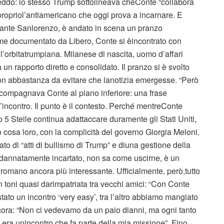
reddo: lo stesso Trump sottolineava cheConte “collabora
propriol’antiamericano che oggi prova a incarnare. E
torante Sanlorenzo, è andato in scena un pranzo
me documentato da Libero, Conte si èincontrato con
ll’orbitatrumpiana. Milanese di nascita, uomo d’affari
un rapporto diretto e consolidato. Il pranzo si è svolto
 non abbastanza da evitare che lanotizia emergesse. “Però
ccompagnava Conte al piano inferiore: una frase
’incontro. Il punto è il contesto. Perché mentreConte
5 Stelle continua adattaccare duramente gli Stati Uniti,
 cosa loro, con la complicità del governo Giorgia Meloni.
ato di “atti di bullismo di Trump” e diuna gestione della
i èdannatamente incartato, non sa come uscirne, è un
 romano ancora più interessante. Ufficialmente, però,tutto
 toni quasi darimpatriata tra vecchi amici: “Con Conte
tato un incontro ‘very easy’, tra l’altro abbiamo mangiato
ora: “Non ci vedevamo da un paio dianni, ma ogni tanto
n era unincontro che fa parte della mia missione”. Fino