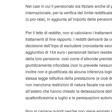
Nei casi in cui il pensionato sia titolare anche d
internazionale, per la verifica del limite redditu
(o pro-rata), in aggiunta all’importo delle pensioni
Per il tetto di reddito, non si calcolano i trattamen
trattamenti di fine rapporto, i redditi derivanti 
decisione dell’Inps di escludere (nonostante seco
aggiuntivo di 154 euro i pensionati italiani resid
della loro pensione così come d’altronde previsto
giuridicamente infondata (non lo prevede nessun
inoltre non è giustificata da alcuna inferenza logi
stessa legge istitutiva della prestazione (e cioè 
non menziona restrizioni di natura fiscale ma solo
all’estero che hanno chiesto la detassazione de
quattordicesima a luglio e le perequazioni automat
Non si capisce quindi perché non viene erogato in