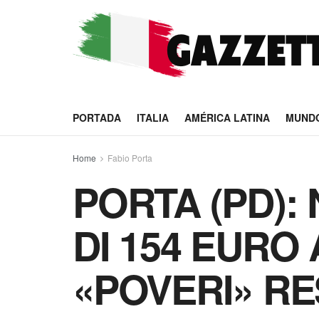
PORTADA
ITALIA
AMÉRICA LATINA
MUND
Home
Fabio Porta
PORTA (PD):
DI 154 EURO 
«POVERI» RE