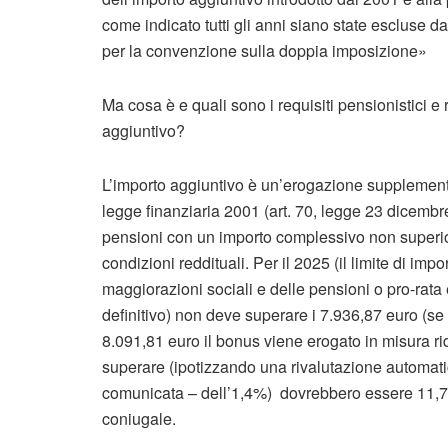
come indicato tutti gli anni siano state escluse da
per la convenzione sulla doppia imposizione»
Ma cosa è e quali sono i requisiti pensionistici e r
aggiuntivo?
L’importo aggiuntivo è un’erogazione supplementa
legge finanziaria 2001 (art. 70, legge 23 dicembr
pensioni con un importo complessivo non superior
condizioni reddituali. Per il 2025 (il limite di i
maggiorazioni sociali e delle pensioni o pro-rata 
definitivo) non deve superare i 7.936,87 euro (se
8.091,81 euro il bonus viene erogato in misura rido
superare (ipotizzando una rivalutazione automati
comunicata – dell’1,4%) dovrebbero essere 11,76
coniugale.