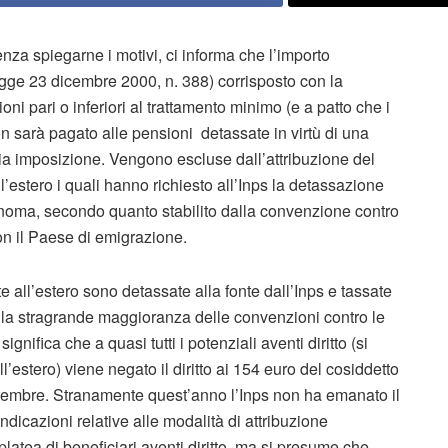
nza spiegarne i motivi, ci informa che l’importo
egge 23 dicembre 2000, n. 388) corrisposto con la
ni pari o inferiori al trattamento minimo (e a patto che i
 non sarà pagato alle pensioni detassate in virtù di una
ia imposizione. Vengono escluse dall’attribuzione del
l’estero i quali hanno richiesto all’Inps la detassazione
onoma, secondo quanto stabilito dalla convenzione contro
 con il Paese di emigrazione.
e all’estero sono detassate alla fonte dall’Inps e tassate
alla stragrande maggioranza delle convenzioni contro le
significa che a quasi tutti i potenziali aventi diritto (si
l’estero) viene negato il diritto ai 154 euro del cosiddetto
icembre. Stranamente quest’anno l’Inps non ha emanato il
dicazioni relative alle modalità di attribuzione
platea di beneficiari aventi diritto, ma si presume che