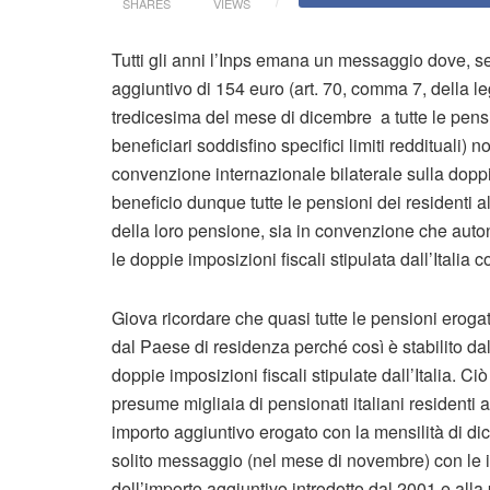
SHARES
VIEWS
Tutti gli anni l’Inps emana un messaggio dove, se
aggiuntivo di 154 euro (art. 70, comma 7, della l
tredicesima del mese di dicembre a tutte le pensio
beneficiari soddisfino specifici limiti reddituali)
convenzione internazionale bilaterale sulla dopp
beneficio dunque tutte le pensioni dei residenti al
della loro pensione, sia in convenzione che aut
le doppie imposizioni fiscali stipulata dall’Italia
Giova ricordare che quasi tutte le pensioni erogat
dal Paese di residenza perché così è stabilito d
doppie imposizioni fiscali stipulate dall’Italia. Ciò 
presume migliaia di pensionati italiani residenti al
importo aggiuntivo erogato con la mensilità di d
solito messaggio (nel mese di novembre) con le in
dell’importo aggiuntivo introdotto dal 2001 e alla 