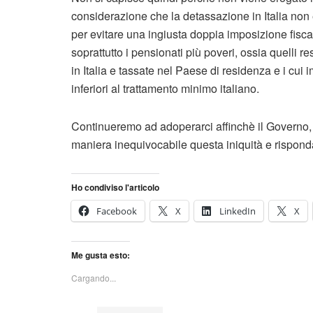
considerazione che la detassazione in Italia no
per evitare una ingiusta doppia imposizione fisc
soprattutto i pensionati più poveri, ossia quelli r
in Italia e tassate nel Paese di residenza e i cui
inferiori al trattamento minimo italiano.
Continueremo ad adoperarci affinchè il Governo, i
maniera inequivocabile questa iniquità e risponda
Ho condiviso l'articolo
Facebook
X
LinkedIn
X
Me gusta esto:
Cargando...