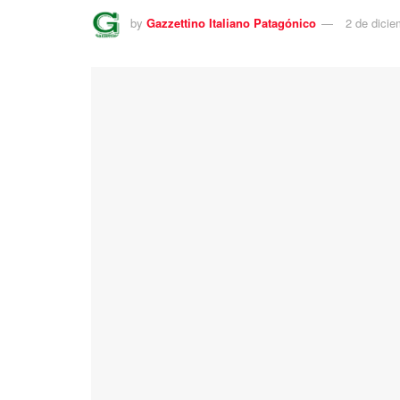
by
Gazzettino Italiano Patagónico
2 de dici