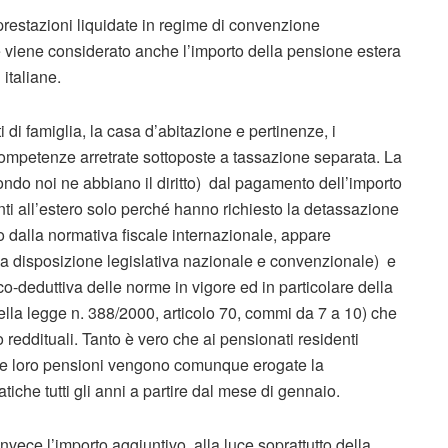
i prestazioni liquidate in regime di convenzione
ale viene considerato anche l’importo della pensione estera
 italiane.
ti di famiglia, la casa d’abitazione e pertinenze, i
da competenze arretrate sottoposte a tassazione separata. La
ndo noi ne abbiano il diritto) dal pagamento dell’importo
enti all’estero solo perché hanno richiesto la detassazione
 dalla normativa fiscale internazionale, appare
a disposizione legislativa nazionale e convenzionale) e
co-deduttiva delle norme in vigore ed in particolare della
della legge n. 388/2000, articolo 70, commi da 7 a 10) che
 reddituali. Tanto è vero che ai pensionati residenti
lle loro pensioni vengono comunque erogate la
iche tutti gli anni a partire dal mese di gennaio.
vece l’importo aggiuntivo, alla luce soprattutto della