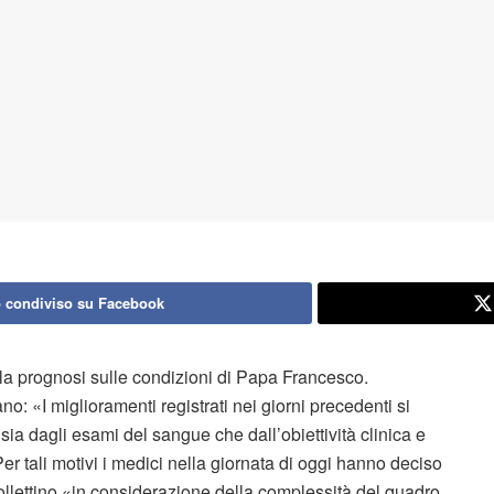
 condiviso su Facebook
 la prognosi sulle condizioni di Papa Francesco.
no: «I miglioramenti registrati nei giorni precedenti si
ia dagli esami del sangue che dall’obiettività clinica e
er tali motivi i medici nella giornata di oggi hanno deciso
bollettino «in considerazione della complessità del quadro