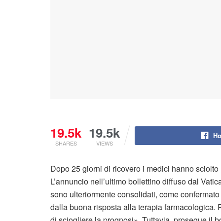
19.5k
19.5k
Ho
SHARES
VIEWS
Dopo 25 giorni di ricovero i medici hanno sciolto
L’annuncio nell’ultimo bollettino diffuso dal Vatica
sono ulteriormente consolidati, come confermato s
dalla buona risposta alla terapia farmacologica. P
di sciogliere la prognosi». Tuttavia, prosegue il 