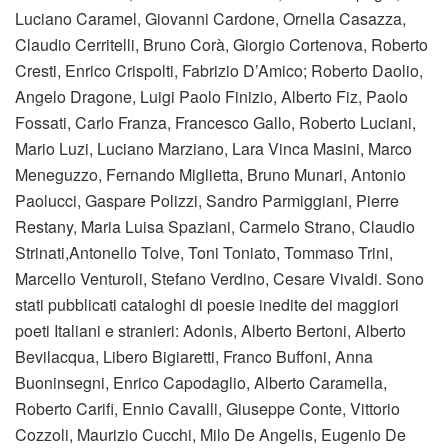
Luciano Caramel, Giovanni Cardone, Ornella Casazza,
Claudio Cerritelli, Bruno Corà, Giorgio Cortenova, Roberto
Cresti, Enrico Crispolti, Fabrizio D’Amico; Roberto Daolio,
Angelo Dragone, Luigi Paolo Finizio, Alberto Fiz, Paolo
Fossati, Carlo Franza, Francesco Gallo, Roberto Luciani,
Mario Luzi, Luciano Marziano, Lara Vinca Masini, Marco
Meneguzzo, Fernando Miglietta, Bruno Munari, Antonio
Paolucci, Gaspare Polizzi, Sandro Parmiggiani, Pierre
Restany, Maria Luisa Spaziani, Carmelo Strano, Claudio
Strinati,Antonello Tolve, Toni Toniato, Tommaso Trini,
Marcello Venturoli, Stefano Verdino, Cesare Vivaldi. Sono
stati pubblicati cataloghi di poesie inedite dei maggiori
poeti Italiani e stranieri: Adonis, Alberto Bertoni, Alberto
Bevilacqua, Libero Bigiaretti, Franco Buffoni, Anna
Buoninsegni, Enrico Capodaglio, Alberto Caramella,
Roberto Carifi, Ennio Cavalli, Giuseppe Conte, Vittorio
Cozzoli, Maurizio Cucchi, Milo De Angelis, Eugenio De