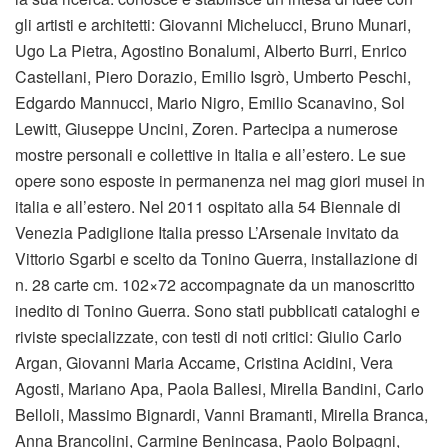
gli artisti e architetti: Giovanni Michelucci, Bruno Munari,
Ugo La Pietra, Agostino Bonalumi, Alberto Burri, Enrico
Castellani, Piero Dorazio, Emilio Isgrò, Umberto Peschi,
Edgardo Mannucci, Mario Nigro, Emilio Scanavino, Sol
Lewitt, Giuseppe Uncini, Zoren. Partecipa a numerose
mostre personali e collettive in Italia e all’estero. Le sue
opere sono esposte in permanenza nei mag giori musei in
italia e all’estero. Nel 2011 ospitato alla 54 Biennale di
Venezia Padiglione Italia presso L’Arsenale invitato da
Vittorio Sgarbi e scelto da Tonino Guerra, installazione di
n. 28 carte cm. 102×72 accompagnate da un manoscritto
inedito di Tonino Guerra. Sono stati pubblicati cataloghi e
riviste specializzate, con testi di noti critici: Giulio Carlo
Argan, Giovanni Maria Accame, Cristina Acidini, Vera
Agosti, Mariano Apa, Paola Ballesi, Mirella Bandini, Carlo
Belloli, Massimo Bignardi, Vanni Bramanti, Mirella Branca,
Anna Brancolini, Carmine Benincasa, Paolo Bolpagni,