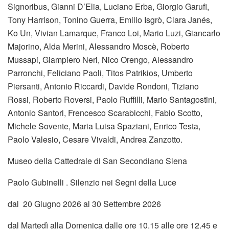
Signoribus, Gianni D’Elia, Luciano Erba, Giorgio Garufi,
Tony Harrison, Tonino Guerra, Emilio Isgrò, Clara Janés,
Ko Un, Vivian Lamarque, Franco Loi, Mario Luzi, Giancarlo
Majorino, Alda Merini, Alessandro Moscè, Roberto
Mussapi, Giampiero Neri, Nico Orengo, Alessandro
Parronchi, Feliciano Paoli, Titos Patrikios, Umberto
Piersanti, Antonio Riccardi, Davide Rondoni, Tiziano
Rossi, Roberto Roversi, Paolo Ruffilli, Mario Santagostini,
Antonio Santori, Frencesco Scarabicchi, Fabio Scotto,
Michele Sovente, Maria Luisa Spaziani, Enrico Testa,
Paolo Valesio, Cesare Vivaldi, Andrea Zanzotto.
Museo della Cattedrale di San Secondiano Siena
Paolo Gubinelli . Silenzio nei Segni della Luce
dal 20 Giugno 2026 al 30 Settembre 2026
dal Martedì alla Domenica dalle ore 10.15 alle ore 12.45 e