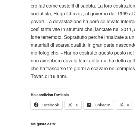
crollati come castelli di sabbia. La loro costruzio
socialista, Hugo Chávez, al governo dal 1999 al 2
poveri. La devastazione ha però sollevato interrog
così tante vite in strutture che, lanciate nel 2011,
forte terremoto. Soprattutto perché innalzate a un
materiali di scarsa qualità, in gran parte nasconde
morfologiche. «Hanno costruito questo posto ne
non avrebbero dovuto farci abitare», ha detto agli
che ha trascorso tre giorni a scavare nel compl
Tovar, di 16 anni.
Ho condiviso l'articolo
Facebook
X
LinkedIn
X
Me gusta esto: