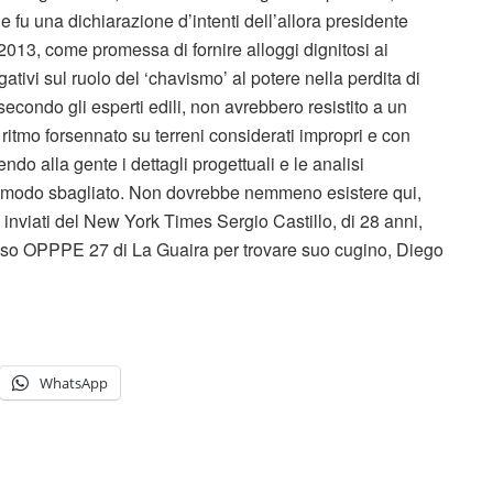
ne fu una dichiarazione d’intenti dell’allora presidente
013, come promessa di fornire alloggi dignitosi ai
ativi sul ruolo del ‘chavismo’ al potere nella perdita di
 secondo gli esperti edili, non avrebbero resistito a un
 ritmo forsennato su terreni considerati impropri e con
ndo alla gente i dettagli progettuali e le analisi
l modo sbagliato. Non dovrebbe nemmeno esistere qui,
 inviati del New York Times Sergio Castillo, di 28 anni,
esso OPPPE 27 di La Guaira per trovare suo cugino, Diego
WhatsApp