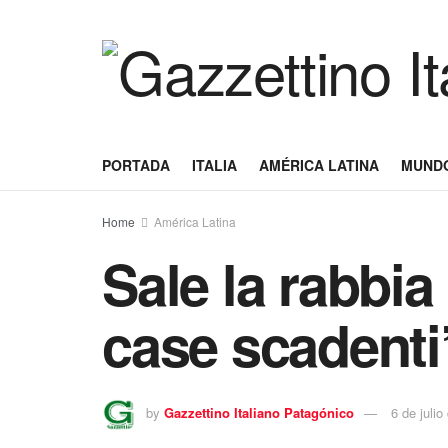
PORTADA
ITALIA
AMÉRICA LATINA
MUND
Home
América Latina
Sale la rabbia
case scadenti
by
Gazzettino Italiano Patagónico
6 de julio