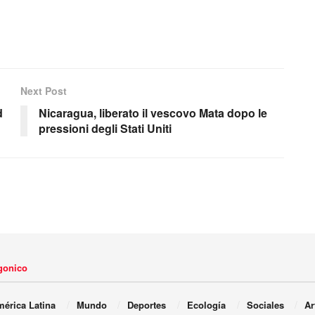
Next Post
d
Nicaragua, liberato il vescovo Mata dopo le
pressioni degli Stati Uniti
agonico
érica Latina
Mundo
Deportes
Ecología
Sociales
Ar