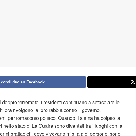
 condiviso su Facebook
doppio terremoto, i residenti continuano a setacciare le
ti ora rivolgono la loro rabbia contro il governo,
ti per tornaconto politico. Quando il sisma ha colpito la
i nello stato di La Guaira sono diventati tra i luoghi con la
normi grattacieli, dove vivevano migliaia di persone, sono