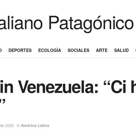
O
DEPORTES
ECOLOGÍA
SOCIALES
ARTE
SALUD
 in Venezuela: “Ci
”
 de 2026
in
América Latina