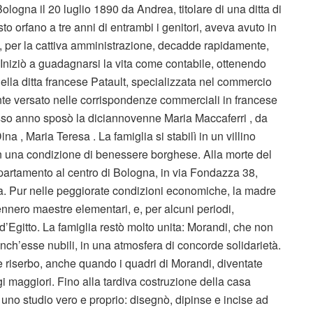
ogna il 20 luglio 1890 da Andrea, titolare di una ditta di
to orfano a tre anni di entrambi i genitori, aveva avuto in
, per la cattiva amministrazione, decadde rapidamente,
Iniziò a guadagnarsi la vita come contabile, ottenendo
lla ditta francese Patault, specializzata nel commercio
ente versato nelle corrispondenze commerciali in francese
tesso anno sposò la diciannovenne Maria Maccaferri , da
na , Maria Teresa . La famiglia si stabilì in un villino
 in una condizione di benessere borghese. Alla morte del
appartamento al centro di Bologna, in via Fondazza 38,
ita. Pur nelle peggiorate condizioni economiche, la madre
ivennero maestre elementari, e, per alcuni periodi,
d’Egitto. La famiglia restò molto unita: Morandi, che non
anch’esse nubili, in una atmosfera di concorde solidarietà.
ale riserbo, anche quando i quadri di Morandi, diventate
 maggiori. Fino alla tardiva costruzione della casa
uno studio vero e proprio: disegnò, dipinse e incise ad