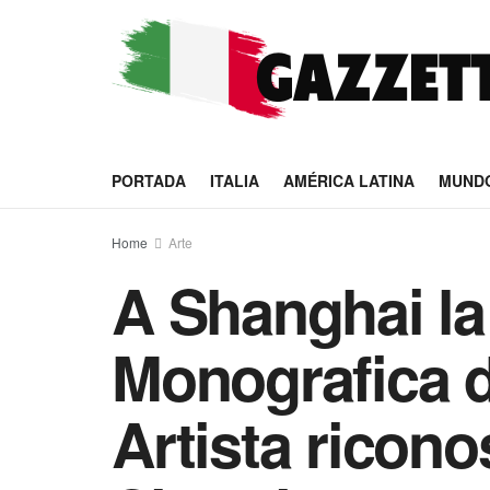
PORTADA
ITALIA
AMÉRICA LATINA
MUND
Home
Arte
A Shanghai la
Monografica d
Artista ricono