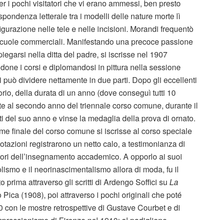
er i pochi visitatori che vi erano ammessi, ben presto
ispondenza letterale tra i modelli delle nature morte lì
raffigurazione nelle tele e nelle incisioni. Morandi frequentò
i scuole commerciali. Manifestando una precoce passione
piegarsi nella ditta del padre, si iscrisse nel 1907
ndone i corsi e diplomandosi in pittura nella sessione
 può dividere nettamente in due parti. Dopo gli eccellenti
orio, della durata di un anno (dove conseguì tutti 10
e al secondo anno del triennale corso comune, durante il
enti del suo anno e vinse la medaglia della prova di ornato.
me finale del corso comune si iscrisse al corso speciale
votazioni registrarono un netto calo, a testimonianza di
lori dell’insegnamento accademico. A opporlo ai suoi
bolismo e il neorinascimentalismo allora di moda, fu il
 prima attraverso gli scritti di Ardengo Soffici su
La
io Pica (1908), poi attraverso i pochi originali che poté
10 con le mostre retrospettive di Gustave Courbet e di