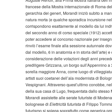
Auguste Renoir; alla Prima Mostra italiana dell’
francese della Mostra internazionale di Roma de
gerarchia dei generi, Morandi iniziò subito a mani
natura morta (e qualche sporadica incursione nel r
corrispondono esattamente al modello da lui indi
del secondo anno di corso speciale (1912) accettò
poter accedere al concorso nazionale per insegnan
rinviò l’esame finale alla sessione autunnale do
dal modello, 6 in anatomia e in storia dell’arte) e
considerazione delle votazioni degli anni preceden
prediligere Grizzana, un borgo sull’Appennino a 
sorella maggiore Anna, come luogo di villeggiatu
artisti suoi coetanei dell’ala modernista di Bolo
Vespignani. Attraverso quest’ultimo conobbe, nel 
della sua casa di Lugo, frequentata dallo stesso M
Morandi assistette alle serate futuriste di Moden
bolognese di
Elettricità futurista
di Filippo Tommas
futurismo si spiega soprattutto come generica pr