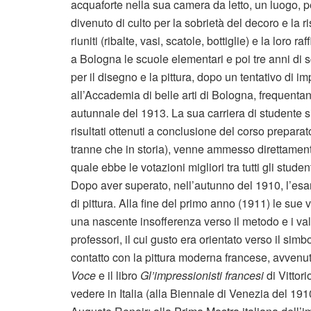
acquaforte nella sua camera da letto, un luogo, p
divenuto di culto per la sobrietà del decoro e la r
riuniti (ribalte, vasi, scatole, bottiglie) e la loro 
a Bologna le scuole elementari e poi tre anni d
per il disegno e la pittura, dopo un tentativo di im
all’Accademia di belle arti di Bologna, frequenta
autunnale del 1913. La sua carriera di studente si
risultati ottenuti a conclusione del corso preparat
tranne che in storia), venne ammesso direttament
quale ebbe le votazioni migliori tra tutti gli stud
Dopo aver superato, nell’autunno del 1910, l’esa
di pittura. Alla fine del primo anno (1911) le sue 
una nascente insofferenza verso il metodo e i va
professori, il cui gusto era orientato verso il sim
contatto con la pittura moderna francese, avvenuto
Voce
e il libro
Gl’impressionisti francesi
di Vittor
vedere in Italia (alla Biennale di Venezia del 19