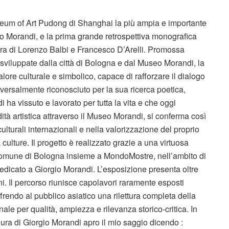
seum of Art Pudong di Shanghai la più ampia e importante
io Morandi, e la prima grande retrospettiva monografica
 cura di Lorenzo Balbi e Francesco D’Arelli. Promossa
i sviluppate dalla città di Bologna e dal Museo Morandi, la
lore culturale e simbolico, capace di rafforzare il dialogo
universalmente riconosciuto per la sua ricerca poetica,
i ha vissuto e lavorato per tutta la vita e che oggi
ità artistica attraverso il Museo Morandi, si conferma così
culturali internazionali e nella valorizzazione del proprio
culture. Il progetto è realizzato grazie a una virtuosa
Comune di Bologna insieme a MondoMostre, nell’ambito di
dicato a Giorgio Morandi. L’esposizione presenta oltre
gni. Il percorso riunisce capolavori raramente esposti
offrendo al pubblico asiatico una rilettura completa della
le per qualità, ampiezza e rilevanza storico-critica. In
igura di Giorgio Morandi apro il mio saggio dicendo :