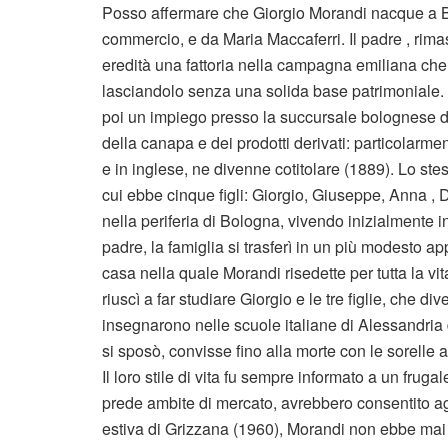
Posso affermare che Giorgio Morandi nacque a Bol
commercio, e da Maria Maccaferri. Il padre , rimas
eredità una fattoria nella campagna emiliana che
lasciandolo senza una solida base patrimoniale. 
poi un impiego presso la succursale bolognese de
della canapa e dei prodotti derivati: particolarm
e in inglese, ne divenne cotitolare (1889). Lo s
cui ebbe cinque figli: Giorgio, Giuseppe, Anna , Di
nella periferia di Bologna, vivendo inizialmente
padre, la famiglia si trasferì in un più modesto 
casa nella quale Morandi risedette per tutta la v
riuscì a far studiare Giorgio e le tre figlie, che d
insegnarono nelle scuole italiane di Alessandria 
si sposò, convisse fino alla morte con le sorelle 
Il loro stile di vita fu sempre informato a un frug
prede ambite di mercato, avrebbero consentito agi
estiva di Grizzana (1960), Morandi non ebbe mai 