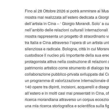
Fino al 28 Ottobre 2026 si potrà ammirare al Mu
mostra mai realizzata all’estero dedicata a Giorg
dell’artista in Cina – ‘ Giorgio Morandi. Solo’ a
nell’ambito delle relazioni culturali internazional
mostra rappresenta un progetto di straordinario va
tra Italia e Cina attraverso l’opera di un artista 
silenziosa e radicale. Bologna, città in cui Morand
custodisce il nucleo più importante della sua ered
protagonista attiva nella costruzione di relazioni 
patrimonio artistico come strumento di dialogo tra 
collaborazione pubblico-privata sviluppata dal 
un programma di valorizzazione internazionale de
140 opere tra dipinti, incisioni, acquerelli e dise
all’estero e in molti casi mai presentati in Cina, 
ricerca morandiana attraverso un corpus ecceziona
una mia ricerca storiografica e scientifica sulla f