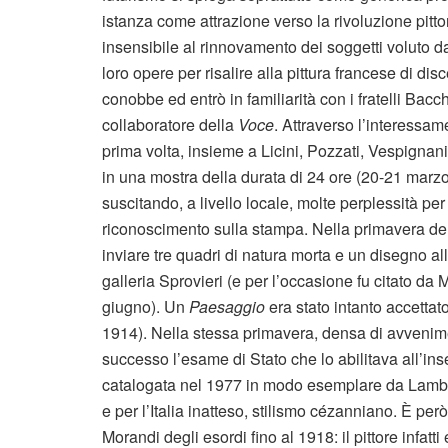
istanza come attrazione verso la rivoluzione pitto
insensibile al rinnovamento dei soggetti voluto dagli
loro opere per risalire alla pittura francese di 
conobbe ed entrò in familiarità con i fratelli Bacch
collaboratore della
Voce
. Attraverso l’interessa
prima volta, insieme a Licini, Pozzati, Vespignan
in una mostra della durata di 24 ore (20-21 marz
suscitando, a livello locale, molte perplessità per 
riconoscimento sulla stampa. Nella primavera del
inviare tre quadri di natura morta e un disegno al
galleria Sprovieri (e per l’occasione fu citato da 
giugno). Un
Paesaggio
era stato intanto accett
1914). Nella stessa primavera, densa di avvenime
successo l’esame di Stato che lo abilitava all’in
catalogata nel 1977 in modo esemplare da Lamber
e per l’Italia inatteso, stilismo cézanniano. È però
Morandi degli esordi fino al 1918: il pittore infatt