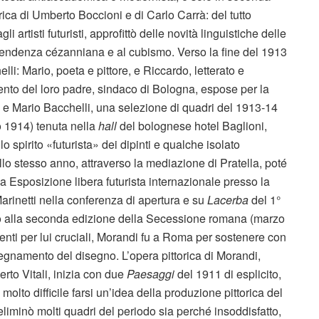
rica di Umberto Boccioni e di Carlo Carrà: del tutto
 artisti futuristi, approfittò delle novità linguistiche delle
discendenza cézanniana e al cubismo. Verso la fine del 1913
elli: Mario, poeta e pittore, e Riccardo, letterato e
mento del loro padre, sindaco di Bologna, espose per la
i e Mario Bacchelli, una selezione di quadri del 1913-14
o 1914) tenuta nella
hall
del bolognese hotel Baglioni,
lo spirito «futurista» dei dipinti e qualche isolato
lo stesso anno, attraverso la mediazione di Pratella, poté
la Esposizione libera futurista internazionale presso la
Marinetti nella conferenza di apertura e su
Lacerba
del 1°
ato alla seconda edizione della Secessione romana (marzo
nti per lui cruciali, Morandi fu a Roma per sostenere con
segnamento del disegno. L’opera pittorica di Morandi,
to Vitali, inizia con due
Paesaggi
del 1911 di esplicito,
 molto difficile farsi un’idea della produzione pittorica del
i eliminò molti quadri del periodo sia perché insoddisfatto,