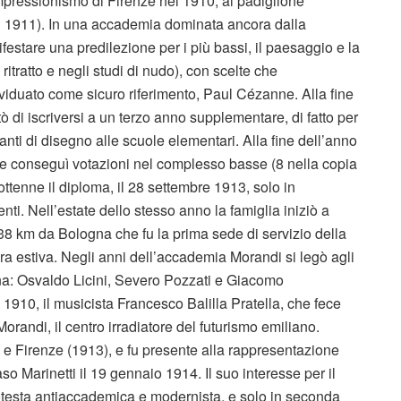
impressionismo di Firenze nel 1910; al padiglione
l 1911). In una accademia dominata ancora dalla
festare una predilezione per i più bassi, il paesaggio e la
itratto e negli studi di nudo), con scelte che
viduato come sicuro riferimento, Paul Cézanne. Alla fine
 di iscriversi a un terzo anno supplementare, di fatto per
ti di disegno alle scuole elementari. Alla fine dell’anno
ve conseguì votazioni nel complesso basse (8 nella copia
 ottenne il diploma, il 28 settembre 1913, solo in
ti. Nell’estate dello stesso anno la famiglia iniziò a
38 km da Bologna che fu la prima sede di servizio della
ra estiva. Negli anni dell’accademia Morandi si legò agli
gna: Osvaldo Licini, Severo Pozzati e Giacomo
1910, il musicista Francesco Balilla Pratella, che fece
orandi, il centro irradiatore del futurismo emiliano.
a e Firenze (1913), e fu presente alla rappresentazione
o Marinetti il 19 gennaio 1914. Il suo interesse per il
otesta antiaccademica e modernista, e solo in seconda