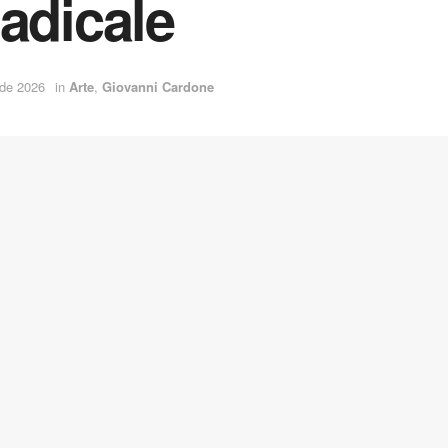
Radicale
 de 2026
in
Arte
,
Giovanni Cardone