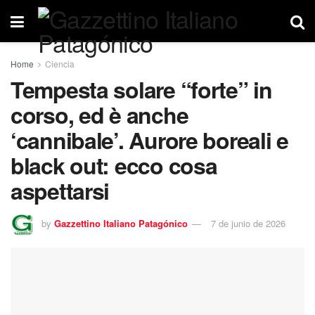
Home
Ciencia
Tempesta solare “forte” in
corso, ed è anche
‘cannibale’. Aurore boreali e
black out: ecco cosa
aspettarsi
by
Gazzettino Italiano Patagónico
7 de junio de 2026