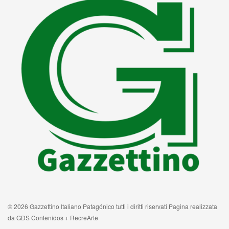
© 2026 Gazzettino Italiano Patagónico tutti i diritti riservati Pagina realizzata
da GDS Contenidos + RecreArte