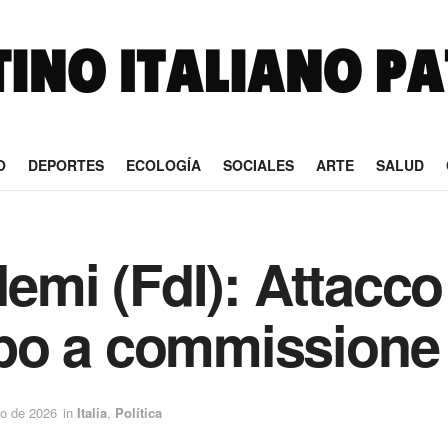
O
DEPORTES
ECOLOGÍA
SOCIALES
ARTE
SALUD
lemi (FdI): Attacc
po a commissione
o de 2026
in
Italia
,
Política