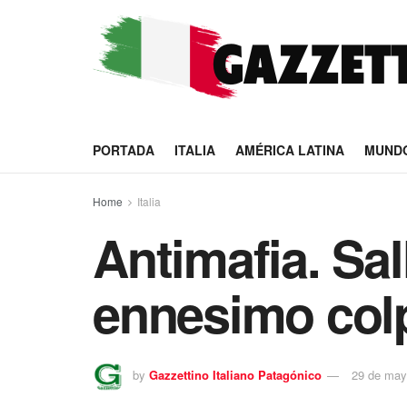
PORTADA
ITALIA
AMÉRICA LATINA
MUND
Home
Italia
Antimafia. Sal
ennesimo col
by
Gazzettino Italiano Patagónico
29 de may