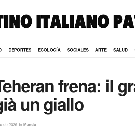
O
DEPORTES
ECOLOGÍA
SOCIALES
ARTE
SALUD
Teheran frena: il 
ià un giallo
o de 2026
in
Mundo