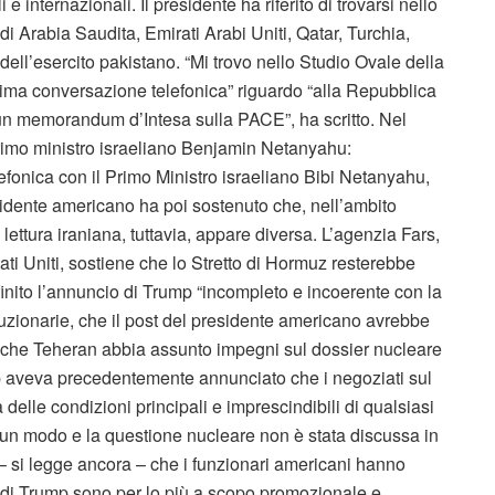
e internazionali. Il presidente ha riferito di trovarsi nello
di Arabia Saudita, Emirati Arabi Uniti, Qatar, Turchia,
 dell’esercito pakistano. “Mi trovo nello Studio Ovale della
ma conversazione telefonica” riguardo “alla Repubblica
 a un memorandum d’Intesa sulla PACE”, ha scritto. Nel
 primo ministro israeliano Benjamin Netanyahu:
onica con il Primo Ministro israeliano Bibi Netanyahu,
idente americano ha poi sostenuto che, nell’ambito
 lettura iraniana, tuttavia, appare diversa. L’agenzia Fars,
ati Uniti, sostiene che lo Stretto di Hormuz resterebbe
inito l’annuncio di Trump “incompleto e incoerente con la
oluzionarie, che il post del presidente americano avrebbe
o che Teheran abbia assunto impegni sul dossier nucleare
mp aveva precedentemente annunciato che i negoziati sul
elle condizioni principali e imprescindibili di qualsiasi
lcun modo e la questione nucleare non è stata discussa in
– si legge ancora – che i funzionari americani hanno
 di Trump sono per lo più a scopo promozionale e