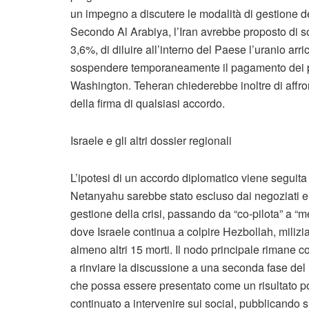
un impegno a discutere le modalità di gestione del
Secondo Al Arabiya, l’Iran avrebbe proposto di so
3,6%, di diluire all’interno del Paese l’uranio arric
sospendere temporaneamente il pagamento dei pe
Washington. Teheran chiederebbe inoltre di affron
della firma di qualsiasi accordo.
Israele e gli altri dossier regionali
L’ipotesi di un accordo diplomatico viene seguit
Netanyahu sarebbe stato escluso dai negoziati e a
gestione della crisi, passando da “co-pilota” a “
dove Israele continua a colpire Hezbollah, milizia 
almeno altri 15 morti. Il nodo principale rimane
a rinviare la discussione a una seconda fase d
che possa essere presentato come un risultato pol
continuato a intervenire sui social, pubblicando 