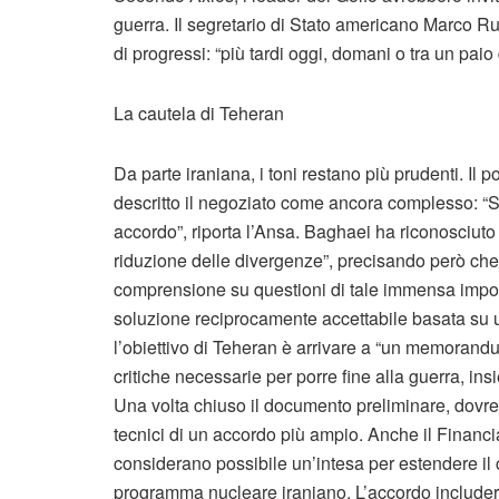
guerra. Il segretario di Stato americano Marco Rub
di progressi: “più tardi oggi, domani o tra un pa
La cautela di Teheran
Da parte iraniana, i toni restano più prudenti. Il
descritto il negoziato come ancora complesso: “S
accordo”, riporta l’Ansa. Baghaei ha riconosciuto 
riduzione delle divergenze”, precisando però che
comprensione su questioni di tale immensa impo
soluzione reciprocamente accettabile basata su un
l’obiettivo di Teheran è arrivare a “un memorandu
critiche necessarie per porre fine alla guerra, in
Una volta chiuso il documento preliminare, dovrebb
tecnici di un accordo più ampio. Anche il Financial
considerano possibile un’intesa per estendere il ce
programma nucleare iraniano. L’accordo includer