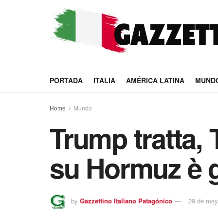
PORTADA
ITALIA
AMÉRICA LATINA
MUND
Home
Mundo
Trump tratta, 
su Hormuz è g
by
Gazzettino Italiano Patagónico
29 de may