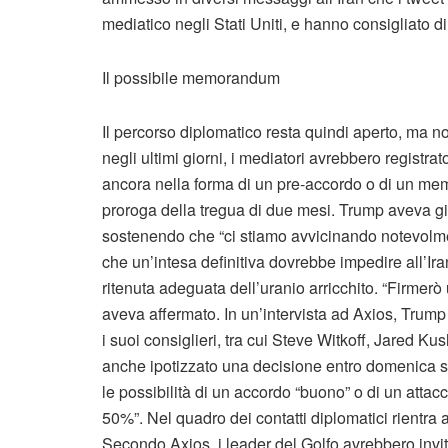
mediatico negli Stati Uniti, e hanno consigliato di
Il possibile memorandum
Il percorso diplomatico resta quindi aperto, ma n
negli ultimi giorni, i mediatori avrebbero registra
ancora nella forma di un pre-accordo o di un mem
proroga della tregua di due mesi. Trump aveva gi
sostenendo che “ci stiamo avvicinando notevolme
che un’intesa definitiva dovrebbe impedire all’Ir
ritenuta adeguata dell’uranio arricchito. “Firmerò
aveva affermato. In un’intervista ad Axios, Trum
i suoi consiglieri, tra cui Steve Witkoff, Jared K
anche ipotizzato una decisione entro domenica s
le possibilità di un accordo “buono” o di un atta
50%”. Nel quadro dei contatti diplomatici rien
Secondo Axios, i leader del Golfo avrebbero invit