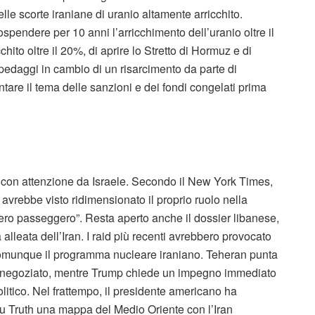
le scorte iraniane di uranio altamente arricchito.
spendere per 10 anni l’arricchimento dell’uranio oltre il
chito oltre il 20%, di aprire lo Stretto di Hormuz e di
daggi in cambio di un risarcimento da parte di
tare il tema delle sanzioni e dei fondi congelati prima
a con attenzione da Israele. Secondo il New York Times,
vrebbe visto ridimensionato il proprio ruolo nella
mero passeggero”. Resta aperto anche il dossier libanese,
alleata dell’Iran. I raid più recenti avrebbero provocato
 comunque il programma nucleare iraniano. Teheran punta
el negoziato, mentre Trump chiede un impegno immediato
itico. Nel frattempo, il presidente americano ha
su Truth una mappa del Medio Oriente con l’Iran