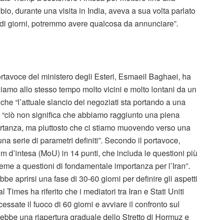
io, durante una visita in India, aveva a sua volta parlato
io di giorni, potremmo avere qualcosa da annunciare”.
 portavoce del ministero degli Esteri, Esmaeil Baghaei, ha
iamo allo stesso tempo molto vicini e molto lontani da un
che “l’attuale slancio dei negoziati sta portando a una
 “ciò non significa che abbiamo raggiunto una piena
rtanza, ma piuttosto che ci stiamo muovendo verso una
a serie di parametri definiti”. Secondo il portavoce,
m d’intesa (MoU) in 14 punti, che includa le questioni più
sieme a questioni di fondamentale importanza per l’Iran”.
e aprirsi una fase di 30-60 giorni per definire gli aspetti
 Times ha riferito che i mediatori tra Iran e Stati Uniti
ssate il fuoco di 60 giorni e avviare il confronto sul
ebbe una riapertura graduale dello Stretto di Hormuz e