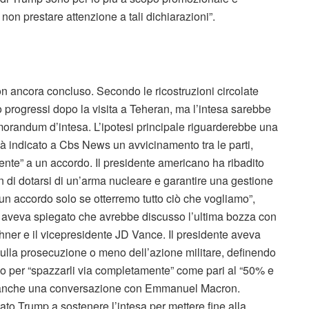
 non prestare attenzione a tali dichiarazioni”.
on ancora concluso. Secondo le ricostruzioni circolate
to progressi dopo la visita a Teheran, ma l’intesa sarebbe
orandum d’intesa. L’ipotesi principale riguarderebbe una
à indicato a Cbs News un avvicinamento tra le parti,
nte” a un accordo. Il presidente americano ha ribadito
an di dotarsi di un’arma nucleare e garantire una gestione
 un accordo solo se otterremo tutto ciò che vogliamo”,
p aveva spiegato che avrebbe discusso l’ultima bozza con
ushner e il vicepresidente JD Vance. Il presidente aveva
ulla prosecuzione o meno dell’azione militare, definendo
cco per “spazzarli via completamente” come pari al “50% e
tra anche una conversazione con Emmanuel Macron.
ato Trump a sostenere l’intesa per mettere fine alla