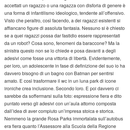
accettati un ragazzo o una ragazza con disforia di genere è
una forma di infantilismo ideologico, tendente all’offensivo.
Visto che peraltro, così facendo, a dei ragazzi esistenti si
affiancano figure di assoluta fantasia. Nessuno si è chiesto
se a quei ragazzi possa dar fastidio essere rappresentati
da un robot? Cosa sono, fenomeni da baraccone? Ma la
sinistra questo non se lo chiede e posa davanti a degli
adesivi come fosse una vittoria di libertà. Evidentemente,
per loro, un adolescente in fase di definizione del suo io ha
davvero bisogno di un bagno con Batman per sentirsi
amato. E così trasformare il wc in un luna park di icone
ironiche crea inclusione. Secondo loro. E poi davvero ci
sarebbe da soffermarsi sulla foto: espressione fiera e dito
puntato verso gli adesivi con un’aula attorno composta
dall’idea di aver compiuto un’impresa stoica e storica.
Nemmeno la grande Rosa Parks immortalata sull’autobus
era fiera quanto l’Assessore alla Scuola della Regione