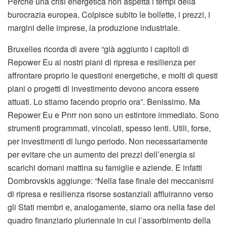
Perché una crisi energetica non aspetta i tempi della
burocrazia europea. Colpisce subito le bollette, i prezzi, i
margini delle imprese, la produzione industriale.
Bruxelles ricorda di avere “già aggiunto i capitoli di
Repower Eu ai nostri piani di ripresa e resilienza per
affrontare proprio le questioni energetiche, e molti di questi
piani o progetti di investimento devono ancora essere
attuati. Lo stiamo facendo proprio ora”. Benissimo. Ma
Repower Eu e Pnrr non sono un estintore immediato. Sono
strumenti programmati, vincolati, spesso lenti. Utili, forse,
per investimenti di lungo periodo. Non necessariamente
per evitare che un aumento dei prezzi dell’energia si
scarichi domani mattina su famiglie e aziende. E infatti
Dombrovskis aggiunge: “Nella fase finale dei meccanismi
di ripresa e resilienza risorse sostanziali affluiranno verso
gli Stati membri e, analogamente, siamo ora nella fase del
quadro finanziario pluriennale in cui l’assorbimento della