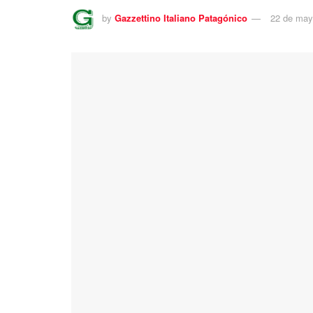
by
Gazzettino Italiano Patagónico
22 de may