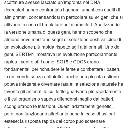
scottature avesse lasciato un’impronta nel DNA, i
ricercatori hanno confrontato i genomi umani con quelli di
altri primati, concentrandosi in particolare su 94 geni che si
attivano in caso di bruciature nei mammiferi. Analizzando
la versione umana di questi geni, hanno scoperto che
almeno nove mostrano segni di selezione positiva, cioè di
un’evoluzione più rapida rispetto agli altri primati. Uno dei
geni, SERTM1, mostrava un’evoluzione particolarmente
rapida, mentre altri come ISG15 e CDC6 erano
fondamentali per richiudere le ferite e combattere i batteri.
In un mondo senza antibiotici, anche una piccola ustione
poteva infettarsi e diventare fatale: la selezione naturale ha
favorito gli antenati le cui ferite guarivano più rapidamente
e il cui organismo sapeva difendersi meglio dai batteri,
scongiurando le infezioni. Questi adattamenti genetici,
però, non funzionano altrettanto bene in caso di ustioni
estese: la risposta rapida del corpo può scatenare