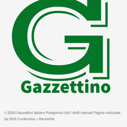
© 2026 Gazzettino Italiano Patagónico tutti i diritti riservati Pagina realizzata
da GDS Contenidos + RecreArte