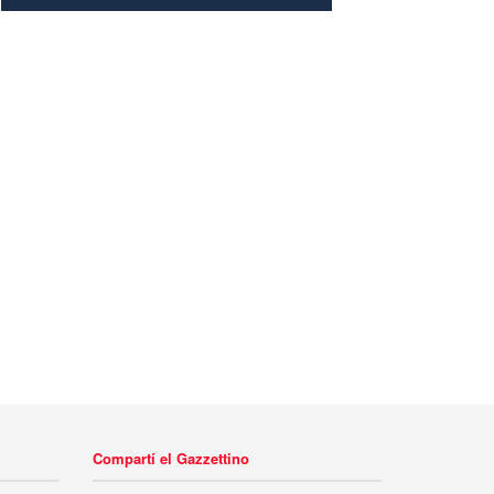
Compartí el Gazzettino