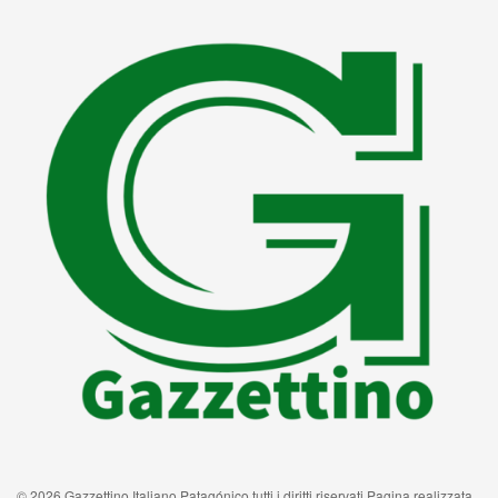
© 2026 Gazzettino Italiano Patagónico tutti i diritti riservati Pagina realizzata