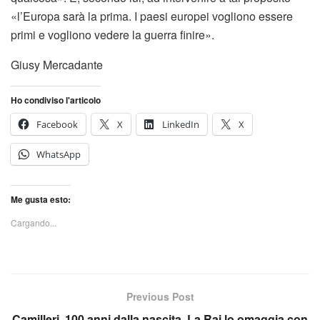
«l’Europa sarà la prima. I paesi europei vogliono essere
primi e vogliono vedere la guerra finire».
Giusy Mercadante
Ho condiviso l'articolo
Facebook
X
LinkedIn
X
WhatsApp
Me gusta esto:
Cargando...
Previous Post
Camilleri, 100 anni dalla nascita. La Rai lo omaggia con