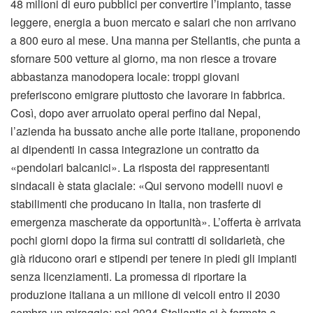
48 milioni di euro pubblici per convertire l’impianto, tasse
leggere, energia a buon mercato e salari che non arrivano
a 800 euro al mese. Una manna per Stellantis, che punta a
sfornare 500 vetture al giorno, ma non riesce a trovare
abbastanza manodopera locale: troppi giovani
preferiscono emigrare piuttosto che lavorare in fabbrica.
Così, dopo aver arruolato operai perfino dal Nepal,
l’azienda ha bussato anche alle porte italiane, proponendo
ai dipendenti in cassa integrazione un contratto da
«pendolari balcanici». La risposta dei rappresentanti
sindacali è stata glaciale: «Qui servono modelli nuovi e
stabilimenti che producano in Italia, non trasferte di
emergenza mascherate da opportunità». L’offerta è arrivata
pochi giorni dopo la firma sui contratti di solidarietà, che
già riducono orari e stipendi per tenere in piedi gli impianti
senza licenziamenti. La promessa di riportare la
produzione italiana a un milione di veicoli entro il 2030
sembra un miraggio: nel 2024 Stellantis si è fermata a