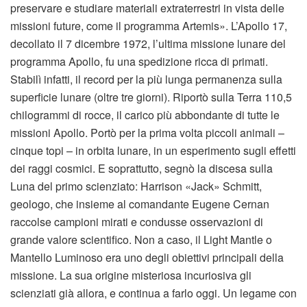
preservare e studiare materiali extraterrestri in vista delle
missioni future, come il programma Artemis». L’Apollo 17,
decollato il 7 dicembre 1972, l’ultima missione lunare del
programma Apollo, fu una spedizione ricca di primati.
Stabilì infatti, il record per la più lunga permanenza sulla
superficie lunare (oltre tre giorni). Riportò sulla Terra 110,5
chilogrammi di rocce, il carico più abbondante di tutte le
missioni Apollo. Portò per la prima volta piccoli animali –
cinque topi – in orbita lunare, in un esperimento sugli effetti
dei raggi cosmici. E soprattutto, segnò la discesa sulla
Luna del primo scienziato: Harrison «Jack» Schmitt,
geologo, che insieme al comandante Eugene Cernan
raccolse campioni mirati e condusse osservazioni di
grande valore scientifico. Non a caso, il Light Mantle o
Mantello Luminoso era uno degli obiettivi principali della
missione. La sua origine misteriosa incuriosiva gli
scienziati già allora, e continua a farlo oggi. Un legame con