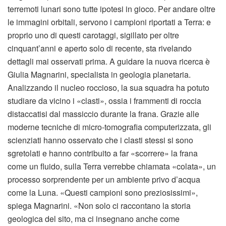
terremoti lunari sono tutte ipotesi in gioco. Per andare oltre
le immagini orbitali, servono i campioni riportati a Terra: e
proprio uno di questi carotaggi, sigillato per oltre
cinquant’anni e aperto solo di recente, sta rivelando
dettagli mai osservati prima. A guidare la nuova ricerca è
Giulia Magnarini, specialista in geologia planetaria.
Analizzando il nucleo roccioso, la sua squadra ha potuto
studiare da vicino i «clasti», ossia i frammenti di roccia
distaccatisi dal massiccio durante la frana. Grazie alle
moderne tecniche di micro-tomografia computerizzata, gli
scienziati hanno osservato che i clasti stessi si sono
sgretolati e hanno contribuito a far «scorrere» la frana
come un fluido, sulla Terra verrebbe chiamata «colata», un
processo sorprendente per un ambiente privo d’acqua
come la Luna. «Questi campioni sono preziosissimi»,
spiega Magnarini. «Non solo ci raccontano la storia
geologica del sito, ma ci insegnano anche come