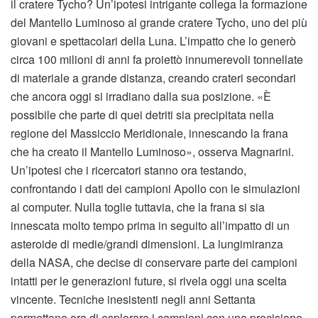
il cratere Tycho? Un’ipotesi intrigante collega la formazione
del Mantello Luminoso al grande cratere Tycho, uno dei più
giovani e spettacolari della Luna. L’impatto che lo generò
circa 100 milioni di anni fa proiettò innumerevoli tonnellate
di materiale a grande distanza, creando crateri secondari
che ancora oggi si irradiano dalla sua posizione. «È
possibile che parte di quei detriti sia precipitata nella
regione del Massiccio Meridionale, innescando la frana
che ha creato il Mantello Luminoso», osserva Magnarini.
Un’ipotesi che i ricercatori stanno ora testando,
confrontando i dati dei campioni Apollo con le simulazioni
al computer. Nulla toglie tuttavia, che la frana si sia
innescata molto tempo prima in seguito all’impatto di un
asteroide di medie/grandi dimensioni. La lungimiranza
della NASA, che decise di conservare parte dei campioni
intatti per le generazioni future, si rivela oggi una scelta
vincente. Tecniche inesistenti negli anni Settanta
permettono ora di esplorare i campioni con una precisione