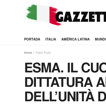
PORTADA
ITALIA
AMÉRICA LATINA
MUND
Home
Fabio Porta
ESMA. IL C
DITTATURA 
DELL’UNITÀ 