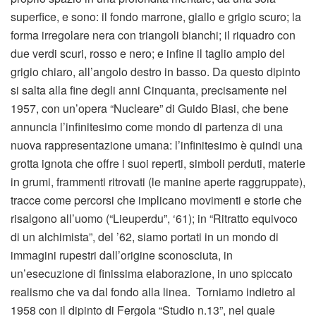
superfice, e sono: il fondo marrone, giallo e grigio scuro; la
forma irregolare nera con triangoli bianchi; il riquadro con
due verdi scuri, rosso e nero; e infine il taglio ampio del
grigio chiaro, all’angolo destro in basso. Da questo dipinto
si salta alla fine degli anni Cinquanta, precisamente nel
1957, con un’opera “Nucleare” di Guido Biasi, che bene
annuncia l’infinitesimo come mondo di partenza di una
nuova rappresentazione umana: l’infinitesimo è quindi una
grotta ignota che offre i suoi reperti, simboli perduti, materie
in grumi, frammenti ritrovati (le manine aperte raggruppate),
tracce come percorsi che implicano movimenti e storie che
risalgono all’uomo (“Lieuperdu”, ‘61); in “Ritratto equivoco
di un alchimista”, del ’62, siamo portati in un mondo di
immagini rupestri dall’origine sconosciuta, in
un’esecuzione di finissima elaborazione, in uno spiccato
realismo che va dal fondo alla linea. Torniamo indietro al
1958 con il dipinto di Fergola “Studio n.13”, nel quale