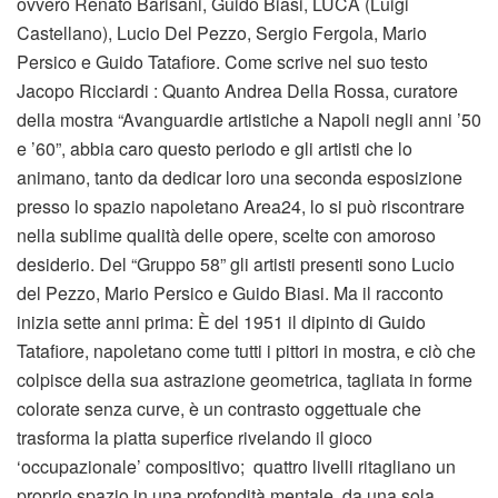
ovvero Renato Barisani, Guido Biasi, LUCA (Luigi
Castellano), Lucio Del Pezzo, Sergio Fergola, Mario
Persico e Guido Tatafiore. Come scrive nel suo testo
Jacopo Ricciardi : Quanto Andrea Della Rossa, curatore
della mostra “Avanguardie artistiche a Napoli negli anni ’50
e ’60”, abbia caro questo periodo e gli artisti che lo
animano, tanto da dedicar loro una seconda esposizione
presso lo spazio napoletano Area24, lo si può riscontrare
nella sublime qualità delle opere, scelte con amoroso
desiderio. Del “Gruppo 58” gli artisti presenti sono Lucio
del Pezzo, Mario Persico e Guido Biasi. Ma il racconto
inizia sette anni prima: È del 1951 il dipinto di Guido
Tatafiore, napoletano come tutti i pittori in mostra, e ciò che
colpisce della sua astrazione geometrica, tagliata in forme
colorate senza curve, è un contrasto oggettuale che
trasforma la piatta superfice rivelando il gioco
‘occupazionale’ compositivo; quattro livelli ritagliano un
proprio spazio in una profondità mentale, da una sola