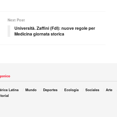
Next Post
Università. Zaffini (FdI): nuove regole per
Medicina giornata storica
agonico
rica Latina
Mundo
Deportes
Ecología
Sociales
Arte
torial