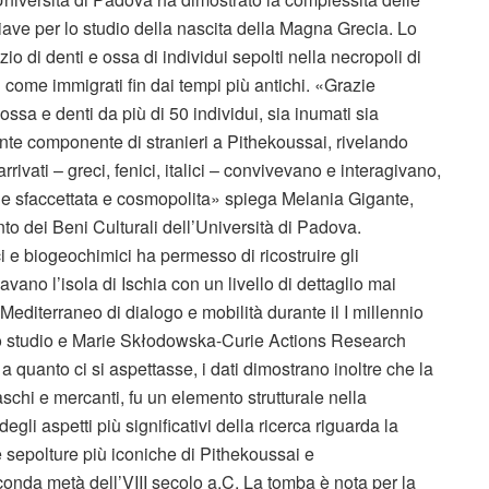
chiave per lo studio della nascita della Magna Grecia. Lo
nzio di denti e ossa di individui sepolti nella necropoli di
ti come immigrati fin dai tempi più antichi. «Grazie
 ossa e denti da più di 50 individui, sia inumati sia
tante componente di stranieri a Pithekoussai, rivelando
rivati – greci, fenici, italici – convivevano e interagivano,
ale sfaccettata e cosmopolita» spiega Melania Gigante,
to dei Beni Culturali dell’Università di Padova.
ci e biogeochimici ha permesso di ricostruire gli
avano l’isola di Ischia con un livello di dettaglio mai
diterraneo di dialogo e mobilità durante il I millennio
o studio e Marie Skłodowska-Curie Actions Research
 quanto ci si aspettasse, i dati dimostrano inoltre che la
schi e mercanti, fu un elemento strutturale nella
li aspetti più significativi della ricerca riguarda la
sepolture più iconiche di Pithekoussai e
conda metà dell’VIII secolo a.C. La tomba è nota per la