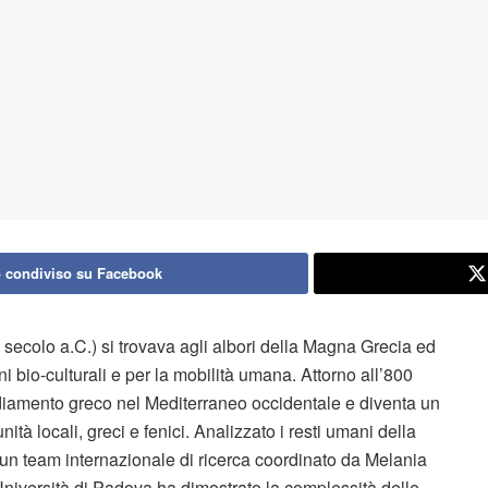
 condiviso su Facebook
VII secolo a.C.) si trovava agli albori della Magna Grecia ed
i bio-culturali e per la mobilità umana. Attorno all’800
sediamento greco nel Mediterraneo occidentale e diventa un
à locali, greci e fenici. Analizzato i resti umani della
i un team internazionale di ricerca coordinato da Melania
Università di Padova ha dimostrato la complessità delle