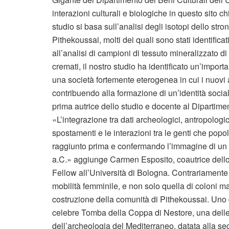
interazioni culturali e biologiche in questo sito 
studio si basa sull’analisi degli isotopi dello stro
Pithekoussai, molti dei quali sono stati identifica
all’analisi di campioni di tessuto mineralizzato di
cremati, il nostro studio ha identificato un’impor
una società fortemente eterogenea in cui i nuovi ar
contribuendo alla formazione di un’identità soci
prima autrice dello studio e docente al Dipartimen
«L’integrazione tra dati archeologici, antropologi
spostamenti e le interazioni tra le genti che popol
raggiunto prima e confermando l’immagine di un Me
a.C.» aggiunge Carmen Esposito, coautrice dell
Fellow all’Università di Bologna. Contrariamente a
mobilità femminile, e non solo quella di coloni ma
costruzione della comunità di Pithekoussai. Uno deg
celebre Tomba della Coppa di Nestore, una delle 
dell’archeologia del Mediterraneo, datata alla se