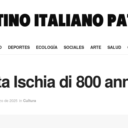
O
DEPORTES
ECOLOGÍA
SOCIALES
ARTE
SALUD
 Ischia di 800 ann
zo de 2025
in
Cultura