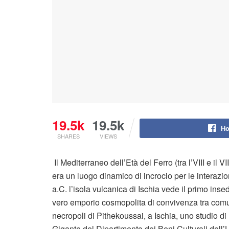
19.5k
19.5k
Ho
SHARES
VIEWS
Il Mediterraneo dell’Età del Ferro (tra l’VIII e il 
era un luogo dinamico di incrocio per le interazion
a.C. l’isola vulcanica di Ischia vede il primo in
vero emporio cosmopolita di convivenza tra comunit
necropoli di Pithekoussai, a Ischia, uno studio d
Gigante del Dipartimento dei Beni Culturali dell’