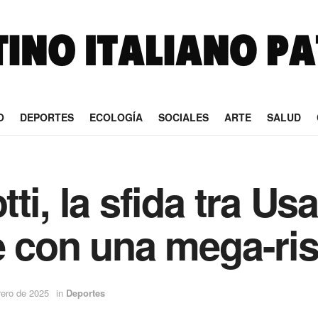
O
DEPORTES
ECOLOGÍA
SOCIALES
ARTE
SALUD
ti, la sfida tra Us
e con una mega-ri
rero de 2025
in
Deportes