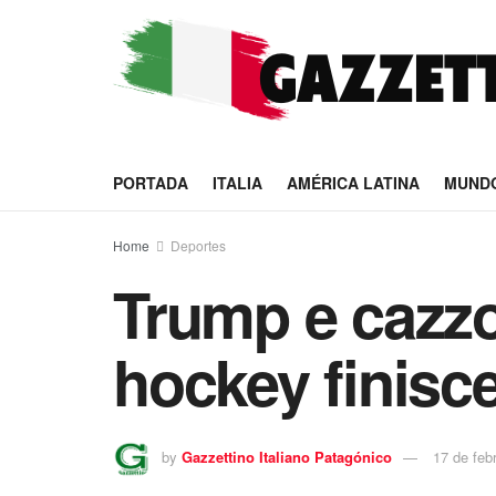
PORTADA
ITALIA
AMÉRICA LATINA
MUND
Home
Deportes
Trump e cazzot
hockey finisc
by
Gazzettino Italiano Patagónico
17 de feb