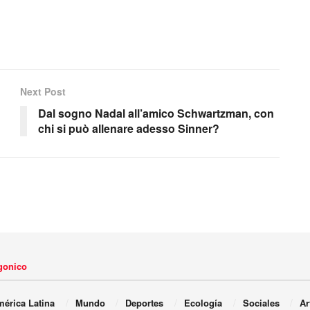
Next Post
Dal sogno Nadal all’amico Schwartzman, con
chi si può allenare adesso Sinner?
agonico
érica Latina
Mundo
Deportes
Ecología
Sociales
Ar