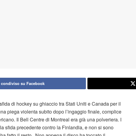
 condiviso su Facebook
fida di hockey su ghiaccio tra Stati Uniti e Canada per il
una piega violenta subito dopo l’ingaggio finale, complice
ricano. Il Bell Centre di Montreal era già una polveriera. I
ella sfida precedente contro la Finlandia, e non si sono
ha fatto il resto. Non appena il disco ha toccato il