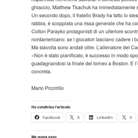
ghiaccio, Matthew Tkachuk ha immediatamente sfi
Un secondo dopo, il fratello Brady ha fatto lo st
rabbia, è scoppiata una rissa generale che ha coinv
Colton Parayko protagonisti di un ulteriore scontr
nordamericano: se i giocatori lasciano cadere i b
Ma stavolta sono andati oltre. L’allenatore del 
«Non è stato pianificato, è successo in modo spont
guadagnandosi la finale del torneo a Boston. E l’
concreta.
Mario Piccirillo
Ho condiviso l'articolo
Facebook
X
LinkedIn
X
Me gusta esto: