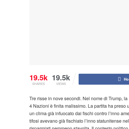
19.5k
19.5k
Ho
SHARES
VIEWS
Tre risse in nove secondi. Nel nome di Trump, la s
4 Nazioni è finita malissimo. La partita ha preso 
un clima già infuocato dai fischi contro l’inno ame
tifosi avevano già fischiato l’inno statunitense n
risparmiati nemmeno stavolta. Il contesto politico 