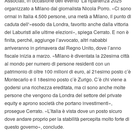
Associati, in occasione dell’evento ‘La ripartenza 2025’
organizzato a Milano dal giornalista Nicola Porro. «Ci sono
ormai in Italia 4.500 persone, una metà a Milano, il punto di
caduta dell'»esodo da Londra, favorito anche dalla vittoria
dei Laburisti alle ultime elezioni», spiega Cerrato. E non è
finita, perché, aggiunge l’avvocato, altri nababbi
arriveranno in primavera dal Regno Unito, dove l’anno
fiscale inizia a marzo. «Milano è diventata la 22esima città
al mondo per numero di persone residenti con un
patrimonio di oltre 100 milioni di euro, al 21esimo posto c’è
Montecarlo e il 18esimo posto c’è Zurigo. C’è chi viene a
godersi una ricchezza ereditata, ma ci sono anche molte
persone che vengono da Londra del settore del private
equity e aprono società che portano investimenti»,
prosegue Cerrato. «L’Italia è vista dove un posto sicuro
dove andare proprio per la stabilità percepita molto forte di
questo governo», conclude.