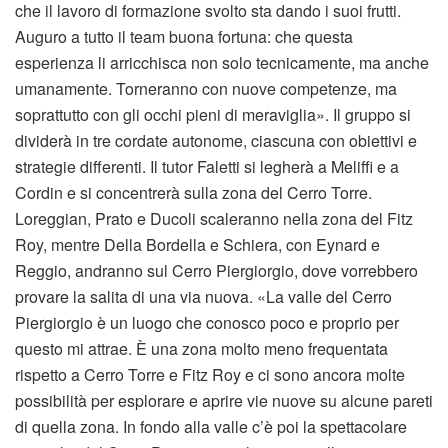
che il lavoro di formazione svolto sta dando i suoi frutti.
Auguro a tutto il team buona fortuna: che questa
esperienza li arricchisca non solo tecnicamente, ma anche
umanamente. Torneranno con nuove competenze, ma
soprattutto con gli occhi pieni di meraviglia». Il gruppo si
dividerà in tre cordate autonome, ciascuna con obiettivi e
strategie differenti. Il tutor Faletti si legherà a Meliffi e a
Cordin e si concentrerà sulla zona del Cerro Torre.
Loreggian, Prato e Ducoli scaleranno nella zona del Fitz
Roy, mentre Della Bordella e Schiera, con Eynard e
Reggio, andranno sul Cerro Piergiorgio, dove vorrebbero
provare la salita di una via nuova. «La valle del Cerro
Piergiorgio è un luogo che conosco poco e proprio per
questo mi attrae. È una zona molto meno frequentata
rispetto a Cerro Torre e Fitz Roy e ci sono ancora molte
possibilità per esplorare e aprire vie nuove su alcune pareti
di quella zona. In fondo alla valle c’è poi la spettacolare