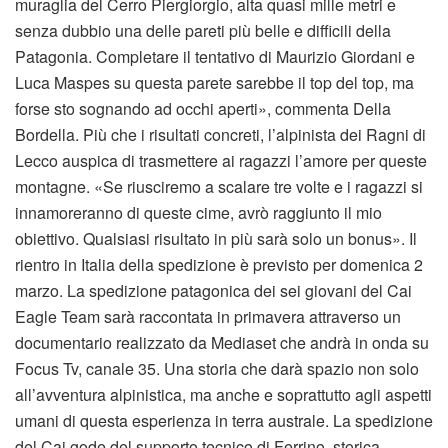
muraglia del Cerro Piergiorgio, alta quasi mille metri e
senza dubbio una delle pareti più belle e difficili della
Patagonia. Completare il tentativo di Maurizio Giordani e
Luca Maspes su questa parete sarebbe il top del top, ma
forse sto sognando ad occhi aperti», commenta Della
Bordella. Più che i risultati concreti, l’alpinista dei Ragni di
Lecco auspica di trasmettere ai ragazzi l’amore per queste
montagne. «Se riusciremo a scalare tre volte e i ragazzi si
innamoreranno di queste cime, avrò raggiunto il mio
obiettivo. Qualsiasi risultato in più sarà solo un bonus». Il
rientro in Italia della spedizione è previsto per domenica 2
marzo. La spedizione patagonica dei sei giovani del Cai
Eagle Team sarà raccontata in primavera attraverso un
documentario realizzato da Mediaset che andrà in onda su
Focus Tv, canale 35. Una storia che darà spazio non solo
all’avventura alpinistica, ma anche e soprattutto agli aspetti
umani di questa esperienza in terra australe. La spedizione
del Cai gode del supporto tecnico di Ferrino, storica