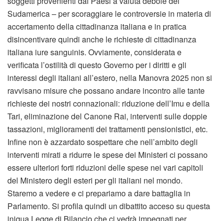
soggetti provenienti dai Paesi a valuta debole del
Sudamerica – per scoraggiare le controversie in materia di
accertamento della cittadinanza italiana e in pratica
disincentivare quindi anche le richieste di cittadinanza
italiana iure sanguinis. Ovviamente, considerata e
verificata l’ostilità di questo Governo per i diritti e gli
interessi degli italiani all’estero, nella Manovra 2025 non si
ravvisano misure che possano andare incontro alle tante
richieste dei nostri connazionali: riduzione dell’Imu e della
Tari, eliminazione del Canone Rai, interventi sulle doppie
tassazioni, miglioramenti dei trattamenti pensionistici, etc.
Infine non è azzardato sospettare che nell’ambito degli
interventi mirati a ridurre le spese dei Ministeri ci possano
essere ulteriori forti riduzioni delle spese nei vari capitoli
del Ministero degli esteri per gli italiani nel mondo.
Staremo a vedere e ci prepariamo a dare battaglia in
Parlamento. Si profila quindi un dibattito acceso su questa
iniqua Legge di Bilancio che ci vedrà impegnati per