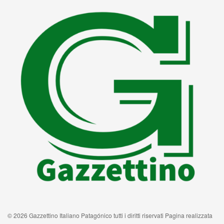
© 2026 Gazzettino Italiano Patagónico tutti i diritti riservati Pagina realizzata