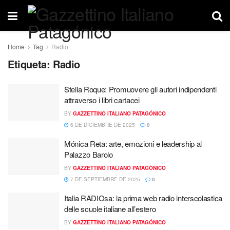
Home
Tag
Radio
Etiqueta:
Radio
Stella Roque: Promuovere gli autori indipendenti
attraverso i libri cartacei
BY
GAZZETTINO ITALIANO PATAGÓNICO
6 DE DICIEMBRE DE 2025
0
Mónica Reta: arte, emozioni e leadership al
Palazzo Barolo
BY
GAZZETTINO ITALIANO PATAGÓNICO
7 DE SEPTIEMBRE DE 2025
0
Italia RADIOsa: la prima web radio interscolastica
delle scuole italiane all’estero
BY
GAZZETTINO ITALIANO PATAGÓNICO