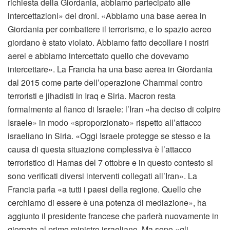
richiesta della Giordania, abbiamo partecipato alle
intercettazioni» dei droni. «Abbiamo una base aerea in
Giordania per combattere il terrorismo, e lo spazio aereo
giordano è stato violato. Abbiamo fatto decollare i nostri
aerei e abbiamo intercettato quello che dovevamo
intercettare». La Francia ha una base aerea in Giordania
dal 2015 come parte dell’operazione Chammal contro
terroristi e jihadisti in Iraq e Siria. Macron resta
formalmente al fianco di Israele: l’Iran «ha deciso di colpire
Israele» in modo «sproporzionato» rispetto all’attacco
israeliano in Siria. «Oggi Israele protegge se stesso e la
causa di questa situazione complessiva è l’attacco
terroristico di Hamas del 7 ottobre e in questo contesto si
sono verificati diversi interventi collegati all’Iran». La
Francia parla «a tutti i paesi della regione. Quello che
cerchiamo di essere è una potenza di mediazione», ha
aggiunto il presidente francese che parlerà nuovamente in
giornata al primo ministro israeliano. Ma sono «gli