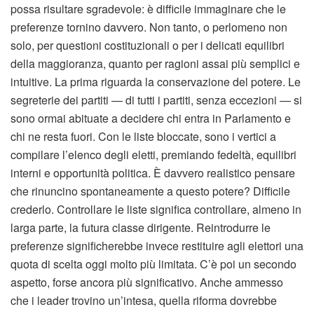
possa risultare sgradevole: è difficile immaginare che le
preferenze tornino davvero. Non tanto, o perlomeno non
solo, per questioni costituzionali o per i delicati equilibri
della maggioranza, quanto per ragioni assai più semplici e
intuitive. La prima riguarda la conservazione del potere. Le
segreterie dei partiti — di tutti i partiti, senza eccezioni — si
sono ormai abituate a decidere chi entra in Parlamento e
chi ne resta fuori. Con le liste bloccate, sono i vertici a
compilare l’elenco degli eletti, premiando fedeltà, equilibri
interni e opportunità politica. È davvero realistico pensare
che rinuncino spontaneamente a questo potere? Difficile
crederlo. Controllare le liste significa controllare, almeno in
larga parte, la futura classe dirigente. Reintrodurre le
preferenze significherebbe invece restituire agli elettori una
quota di scelta oggi molto più limitata. C’è poi un secondo
aspetto, forse ancora più significativo. Anche ammesso
che i leader trovino un’intesa, quella riforma dovrebbe