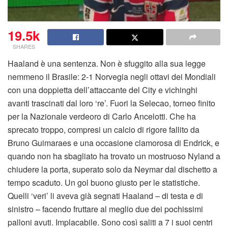
19.5k
SHARES
Haaland è una sentenza. Non è sfuggito alla sua legge
nemmeno il Brasile: 2-1 Norvegia negli ottavi dei Mondiali
con una doppietta dell’attaccante del City e vichinghi
avanti trascinati dal loro ‘re’. Fuori la Selecao, torneo finito
per la Nazionale verdeoro di Carlo Ancelotti. Che ha
sprecato troppo, compresi un calcio di rigore fallito da
Bruno Guimaraes e una occasione clamorosa di Endrick, e
quando non ha sbagliato ha trovato un mostruoso Nyland a
chiudere la porta, superato solo da Neymar dal dischetto a
tempo scaduto. Un gol buono giusto per le statistiche.
Quelli ‘veri’ li aveva già segnati Haaland – di testa e di
sinistro – facendo fruttare al meglio due dei pochissimi
palloni avuti. Implacabile. Sono così saliti a 7 i suoi centri