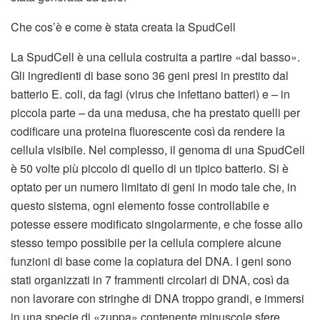
Che cos’è e come è stata creata la SpudCell
La SpudCell è una cellula costruita a partire «dal basso».
Gli ingredienti di base sono 36 geni presi in prestito dal
batterio E. coli, da fagi (virus che infettano batteri) e – in
piccola parte – da una medusa, che ha prestato quelli per
codificare una proteina fluorescente così da rendere la
cellula visibile. Nel complesso, il genoma di una SpudCell
è 50 volte più piccolo di quello di un tipico batterio. Si è
optato per un numero limitato di geni in modo tale che, in
questo sistema, ogni elemento fosse controllabile e
potesse essere modificato singolarmente, e che fosse allo
stesso tempo possibile per la cellula compiere alcune
funzioni di base come la copiatura del DNA. I geni sono
stati organizzati in 7 frammenti circolari di DNA, così da
non lavorare con stringhe di DNA troppo grandi, e immersi
in una specie di «zuppa» contenente minuscole sfere