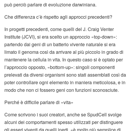
può perciò parlare di evoluzione darwiniana.
Che differenza c’è rispetto agli approcci precedenti?
In progetti precedenti, come quelli del J. Craig Venter
Institute (JCVI), si era scelto un approccio «top-down»:
partendo dai geni di un batterio vivente naturale si era
limato il genoma così da arrivare al più piccolo in grado di
mantenere la cellula in vita. In questo caso si è optato per
l’approccio opposto, «bottom-up»: singoli componenti
prelevati da diversi organismi sono stati assemblati così da
poter controllare ogni elemento in maniera meticolosa, e in
modo che non ci fossero geni con funzioni sconosciute.
Perché è difficile parlare di «vita»
Come scrivono i suoi creatori, anche se SpudCell svolge
alcuni dei comportamenti spesso utilizzati per distinguere
gli esseri viventi da quelli inerti, «è molto più semplice di