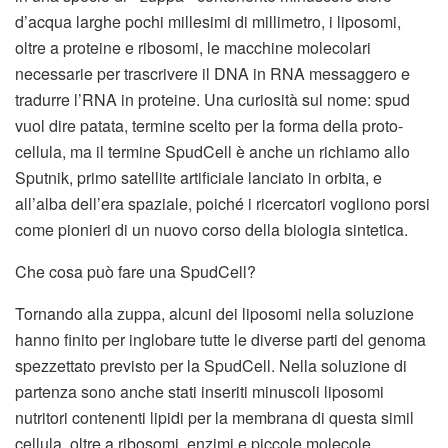
d’acqua larghe pochi millesimi di millimetro, i liposomi,
oltre a proteine e ribosomi, le macchine molecolari
necessarie per trascrivere il DNA in RNA messaggero e
tradurre l’RNA in proteine. Una curiosità sul nome: spud
vuol dire patata, termine scelto per la forma della proto-
cellula, ma il termine SpudCell è anche un richiamo allo
Sputnik, primo satellite artificiale lanciato in orbita, e
all’alba dell’era spaziale, poiché i ricercatori vogliono porsi
come pionieri di un nuovo corso della biologia sintetica.
Che cosa può fare una SpudCell?
Tornando alla zuppa, alcuni dei liposomi nella soluzione
hanno finito per inglobare tutte le diverse parti del genoma
spezzettato previsto per la SpudCell. Nella soluzione di
partenza sono anche stati inseriti minuscoli liposomi
nutritori contenenti lipidi per la membrana di questa simil
cellula, oltre a ribosomi, enzimi e piccole molecole