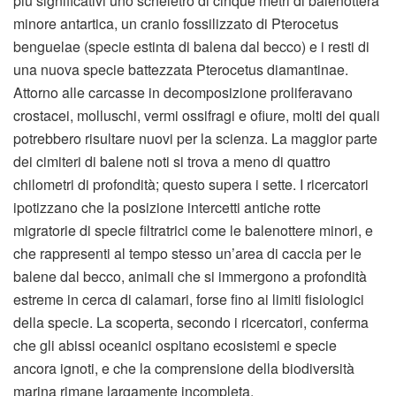
più significativi uno scheletro di cinque metri di balenottera
minore antartica, un cranio fossilizzato di Pterocetus
benguelae (specie estinta di balena dal becco) e i resti di
una nuova specie battezzata Pterocetus diamantinae.
Attorno alle carcasse in decomposizione proliferavano
crostacei, molluschi, vermi ossifragi e ofiure, molti dei quali
potrebbero risultare nuovi per la scienza. La maggior parte
dei cimiteri di balene noti si trova a meno di quattro
chilometri di profondità; questo supera i sette. I ricercatori
ipotizzano che la posizione intercetti antiche rotte
migratorie di specie filtratrici come le balenottere minori, e
che rappresenti al tempo stesso un’area di caccia per le
balene dal becco, animali che si immergono a profondità
estreme in cerca di calamari, forse fino ai limiti fisiologici
della specie. La scoperta, secondo i ricercatori, conferma
che gli abissi oceanici ospitano ecosistemi e specie
ancora ignoti, e che la comprensione della biodiversità
marina rimane largamente incompleta.