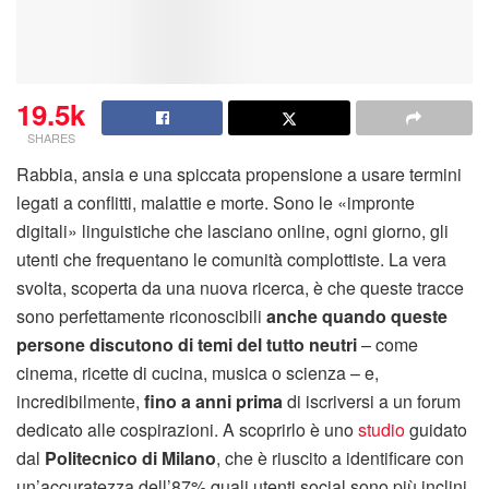
19.5k
SHARES
Rabbia, ansia e una spiccata propensione a usare termini
legati a conflitti, malattie e morte. Sono le «impronte
digitali» linguistiche che lasciano online, ogni giorno, gli
utenti che frequentano le comunità complottiste. La vera
svolta, scoperta da una nuova ricerca, è che queste tracce
sono perfettamente riconoscibili
anche quando queste
persone discutono di temi del tutto neutri
– come
cinema, ricette di cucina, musica o scienza – e,
incredibilmente,
fino a anni prima
di iscriversi a un forum
dedicato alle cospirazioni. A scoprirlo è uno
studio
guidato
dal
Politecnico di Milano
, che è riuscito a identificare con
un’accuratezza dell’87% quali utenti social sono più inclini