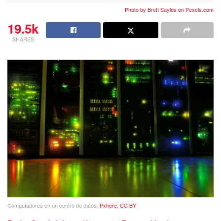
Photo by Brett Sayles on
Pexels.com
19.5k
SHARES
Computadores en un centro de datos.
Pxhere
,
CC BY