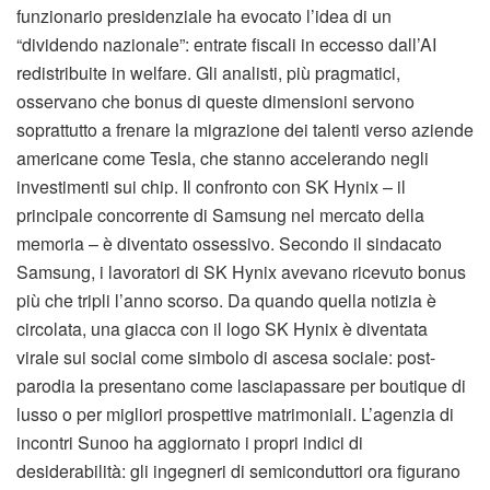
funzionario presidenziale ha evocato l’idea di un
“dividendo nazionale”: entrate fiscali in eccesso dall’AI
redistribuite in welfare. Gli analisti, più pragmatici,
osservano che bonus di queste dimensioni servono
soprattutto a frenare la migrazione dei talenti verso aziende
americane come Tesla, che stanno accelerando negli
investimenti sui chip. Il confronto con SK Hynix – il
principale concorrente di Samsung nel mercato della
memoria – è diventato ossessivo. Secondo il sindacato
Samsung, i lavoratori di SK Hynix avevano ricevuto bonus
più che tripli l’anno scorso. Da quando quella notizia è
circolata, una giacca con il logo SK Hynix è diventata
virale sui social come simbolo di ascesa sociale: post-
parodia la presentano come lasciapassare per boutique di
lusso o per migliori prospettive matrimoniali. L’agenzia di
incontri Sunoo ha aggiornato i propri indici di
desiderabilità: gli ingegneri di semiconduttori ora figurano