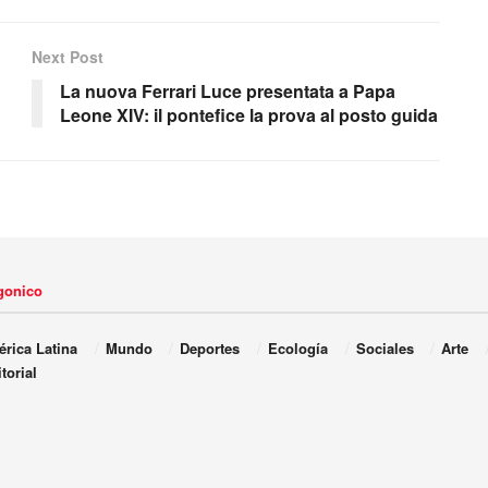
Next Post
La nuova Ferrari Luce presentata a Papa
Leone XIV: il pontefice la prova al posto guida
agonico
rica Latina
Mundo
Deportes
Ecología
Sociales
Arte
torial