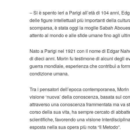
– Si è spento ieri a Parigi all’età di 104 anni, E
delle figure intellettuali più importanti della cu
scomparsa, è stata oggi la moglie Sabah Abouess
attento al mondo e alle sfide umane fino agli ultim
Nato a Parigi nel 1921 con il nome di Edgar Nahou
di dieci anni. Morin fu testimone di alcuni degli
guerra mondiale, esperienza che contribuì a forma
condizione umana.
Tra i pensatori dell’epoca contemporanea, Morin o
visione ‘nuova’ della conoscenza, basata sul con
attraverso una conoscenza frammentata ma va stud
corso della sua vita, ha sempre cercato di abbatte
scientifiche, favorendo una visione interdiscipli
esposta nella sua opera più nota “Il Metodo”.