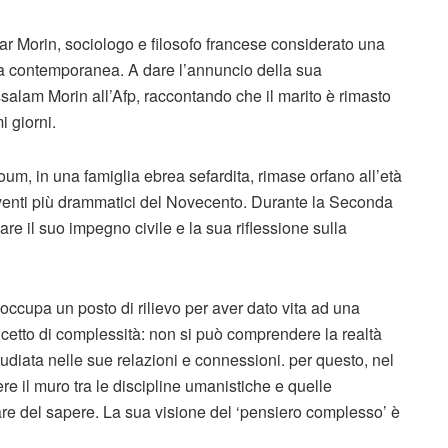
dgar Morin, sociologo e filosofo francese considerato una
ltura contemporanea. A dare l’annuncio della sua
alam Morin all’Afp, raccontando che il marito è rimasto
i giorni.
m, in una famiglia ebrea sefardita, rimase orfano all’età
 eventi più drammatici del Novecento. Durante la Seconda
re il suo impegno civile e la sua riflessione sulla
ccupa un posto di rilievo per aver dato vita ad una
cetto di complessità: non si può comprendere la realtà
iata nelle sue relazioni e connessioni. per questo, nel
re il muro tra le discipline umanistiche e quelle
nare del sapere. La sua visione del ‘pensiero complesso’ è